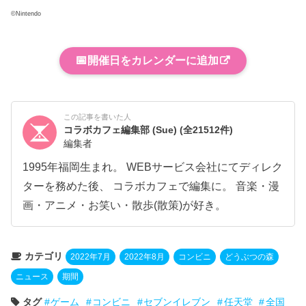
©Nintendo
📅
開催日をカレンダーに追加
この記事を書いた人
コラボカフェ編集部 (Sue)
(全21512件)
編集者
1995年福岡生まれ。 WEBサービス会社にてディレク
ターを務めた後、 コラボカフェで編集に。 音楽・漫
画・アニメ・お笑い・散歩(散策)が好き。
カテゴリ
2022年7月
2022年8月
コンビニ
どうぶつの森
ニュース
期間
タグ
ゲーム
コンビニ
セブンイレブン
任天堂
全国