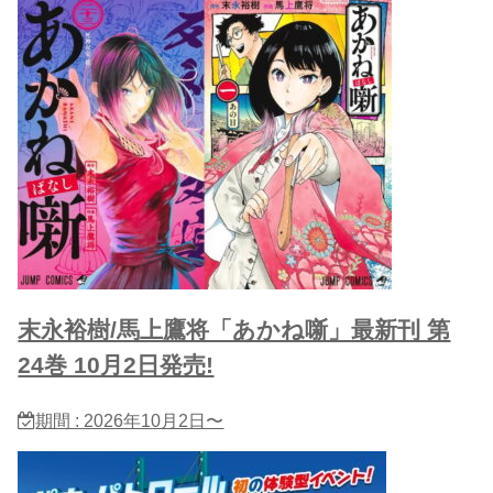
末永裕樹/馬上鷹将「あかね噺」最新刊 第
24巻 10月2日発売!
期間 : 2026年10月2日〜