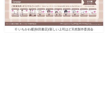
© いちかわ暖(秋田書店)/新しい上司はど天然製作委員会