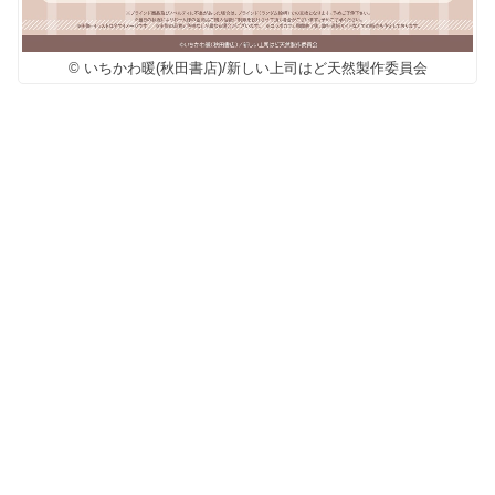
© いちかわ暖(秋田書店)/新しい上司はど天然製作委員会