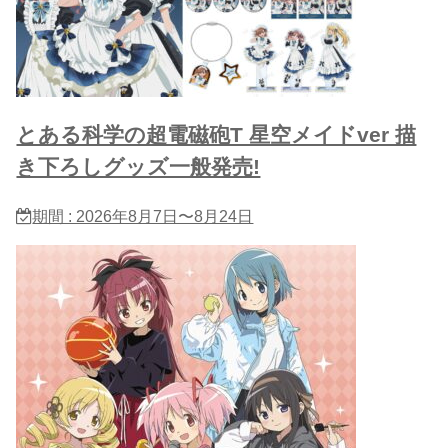
とある科学の超電磁砲T 星​空メイドver 描
き下ろしグッズ一般発売!
期間 : 2026年8月7日〜8月24日