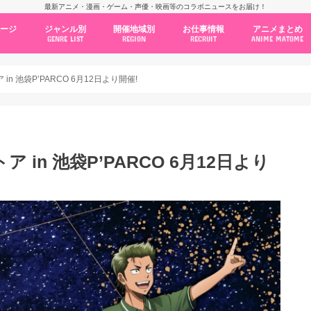
最新アニメ・漫画・ゲーム・声優・映画等のコラボニュースをお届け！
ページ
ジャンル別
開催地域別
お仕事情報
アニメまとめ
GENRE LIST
REGION
RECRUIT
ANIME MATOME
コラボカフェ
常設店舗
ポップアップストア
原画展・展示会
くじ / プライズ / ガチャ
店舗系コラボ
テーマパーク・遊園地
アニメ・漫画の期間限定イベント
グッズ
ファッション
コミック・ムック本
新作アニメ情報
ニュース
池袋
秋葉原
新宿
大阪
福岡
名古屋
カプコン
NSグループ
BENELIC
アニメイト
トランジットホールディングス
モトヤフーズ
TOWER RECORDS
タブリエ・マーケティング
GENDA GiGO Entertainment
n 池袋P’PARCO 6月12日より開催!
 in 池袋P’PARCO 6月12日より