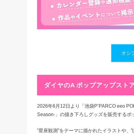
オシ
ダイヤのA ポップアップストア 
2026年6月12日より「池袋P’PARCO eeo P
Season-」の描き下ろしグッズを販売する
”星座観測”をテーマに描かれたイラストや、