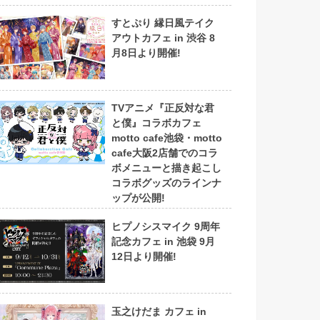
すとぷり 縁日風テイク
アウトカフェ in 渋谷 8
月8日より開催!
TVアニメ『正反対な君
と僕』コラボカフェ
motto cafe池袋・motto
cafe大阪2店舗でのコラ
ボメニューと描き起こし
コラボグッズのラインナ
ップが公開!
ヒプノシスマイク 9周年
記念カフェ in 池袋 9月
12日より開催!
玉之けだま カフェ in