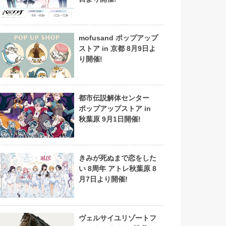
mofusand ポップアップ
ストア in 京都 8月9日よ
り開催!
都市伝説解体センター
ポップアップストア in
秋葉原 9月1日開催!
きみが死ぬまで恋をした
い 8周年 アトレ秋葉原 8
月7日より開催!
ヴェルサイユリゾートフ