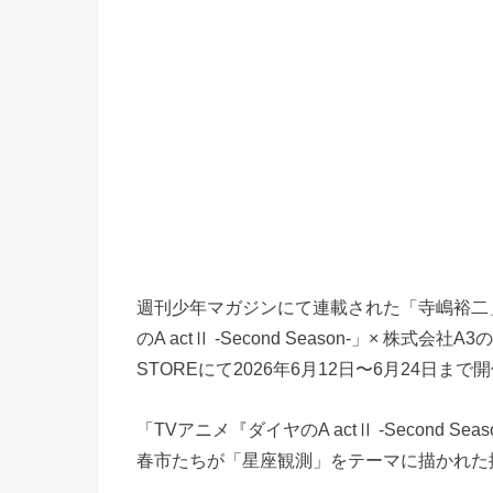
週刊少年マガジンにて連載された「寺嶋裕二
のA actⅡ -Second Season-」× 株式会
STOREにて2026年6月12日〜6月24日ま
「TVアニメ『ダイヤのA actⅡ -Second S
春市たちが「星座観測」をテーマに描かれた