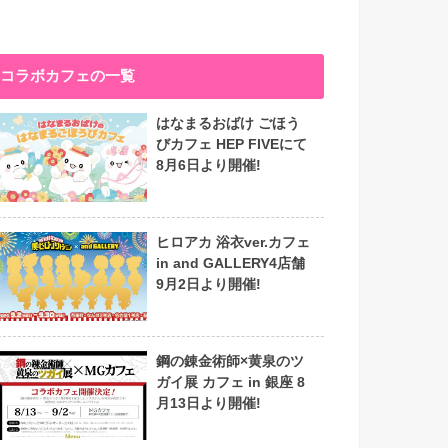
コラボカフェの一覧
はなまるおばけ ごほう
びカフェ HEP FIVEにて
8月6日より開催!
ヒロアカ 浴衣ver.カフェ
in and GALLERY4店舗
9月2日より開催!
鋼の錬金術師×黄泉のツ
ガイ展 カフェ in 銀座 8
月13日より開催!