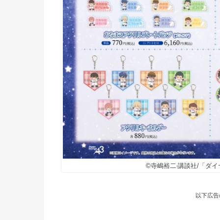
©寺嶋裕二‧講談社/「ダイヤの
以下広告