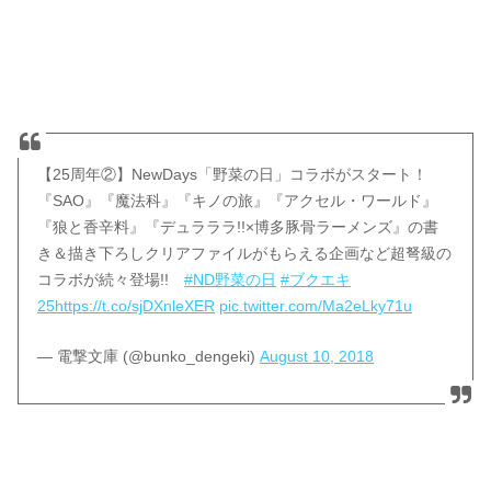
【25周年②】NewDays「野菜の日」コラボがスタート！
『SAO』『魔法科』『キノの旅』『アクセル・ワールド』
『狼と香辛料』『デュラララ!!×博多豚骨ラーメンズ』の書
き＆描き下ろしクリアファイルがもらえる企画など超弩級の
コラボが続々登場!!
#ND野菜の日
#ブクエキ
25
https://t.co/sjDXnleXER
pic.twitter.com/Ma2eLky71u
— 電撃文庫 (@bunko_dengeki)
August 10, 2018