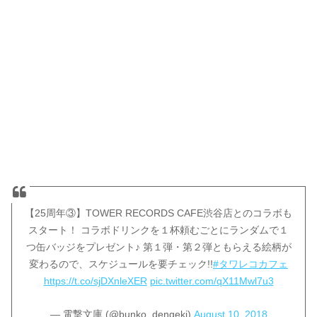
【25周年③】TOWER RECORDS CAFE渋谷店とのコラボも
スタート！ コラボドリンクを１杯頼むごとにランダムで１
つ缶バッジをプレゼント♪ 第１弾・第２弾ともらえる絵柄が
変わるので、スケジュールを要チェック!!
#タワレコカフェ
https://t.co/sjDXnleXER
pic.twitter.com/qX11Mwl7u3
— 電撃文庫 (@bunko_dengeki)
August 10, 2018