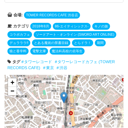
会場:
TOWER RECORDS CAFE 渋谷店
カテゴリ
2018年8月
86-エイティシックス-
キノの旅
コラボカフェ
ソードアート・オンライン (SWORD ART ONLINE)
デュラララ!!
とある魔術の禁書目録
とらドラ！
期間
狼と香辛料
電撃文庫
魔法科高校の劣等生
タグ
タワーレコード
タワーレコードカフェ (TOWER
RECORDS CAFE)
東京
渋谷
+
−