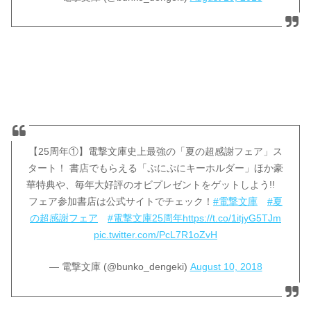
【25周年①】電撃文庫史上最強の「夏の超感謝フェア」ス
タート！ 書店でもらえる「ぷにぷにキーホルダー」ほか豪
華特典や、毎年大好評のオビプレゼントをゲットしよう!!
フェア参加書店は公式サイトでチェック！
#電撃文庫
#夏
の超感謝フェア
#電撃文庫25周年
https://t.co/1itjyG5TJm
pic.twitter.com/PcL7R1oZvH
— 電撃文庫 (@bunko_dengeki)
August 10, 2018