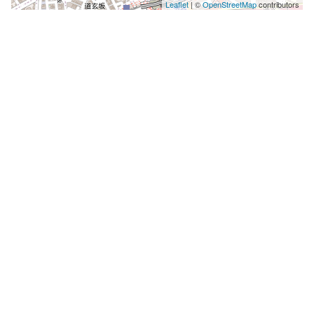
Leaflet
| ©
OpenStreetMap
contributors