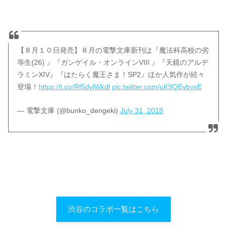
【８月１０日発売】８月の電撃文庫新刊は『魔法科高校の劣
等生(26) 』『ガンゲイル・オンラインVIII 』『天鏡のアルデ
ラミンXIV』『はたらく魔王さま！SP2』ほか人気作が続々
登場！
https://t.co/Rf5dylWkdl
pic.twitter.com/uK9QEvbysE
— 電撃文庫 (@bunko_dengeki)
July 31, 2018
渋谷のコラボ一覧はこちら