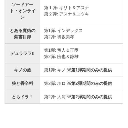
ソードアー
第１弾: キリト＆アスナ
ト・オンライ
第２弾: アスナ＆ユウキ
ン
とある魔術の
第1弾: インデックス
禁書目録
第2弾: 御坂美琴
第1弾: 帝人＆正臣
デュラララ!!
第2弾: 臨也＆静雄
キノの旅
第1弾: キノ
※第1弾期間のみの提供
狼と香辛料
第2弾: ホロ
※第2弾期間のみの提供
とらドラ！
第2弾: 大河
※第2弾期間のみの提供