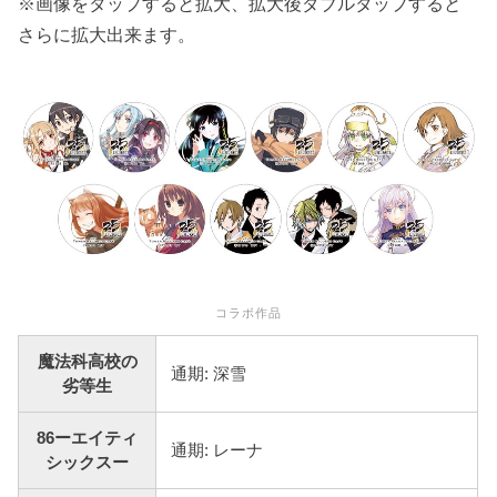
※画像をタップすると拡大、拡大後ダブルタップすると
さらに拡大出来ます。
コラボ作品
魔法科高校の
通期: 深雪
劣等生
86ーエイティ
通期: レーナ
シックスー