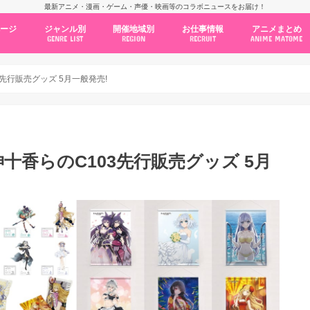
最新アニメ・漫画・ゲーム・声優・映画等のコラボニュースをお届け！
ページ
ジャンル別
開催地域別
お仕事情報
アニメまとめ
GENRE LIST
REGION
RECRUIT
ANIME MATOME
コラボカフェ
常設店舗
ポップアップストア
原画展・展示会
くじ / プライズ / ガチャ
店舗系コラボ
テーマパーク・遊園地
アニメ・漫画の期間限定イベント
グッズ
ファッション
コミック・ムック本
新作アニメ情報
ニュース
池袋
秋葉原
新宿
大阪
福岡
名古屋
カプコン
NSグループ
BENELIC
アニメイト
トランジットホールディングス
モトヤフーズ
TOWER RECORDS
タブリエ・マーケティング
GENDA GiGO Entertainment
先行販売グッズ 5月一般発売!
十香らのC103先行販売グッズ 5月