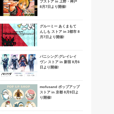
プストア in 上野・神戸
8月7日より開催!
グルーミー あくまもて
んしも ストア in 3都市 8
月7日より開催!
パニシング:グレイレイ
ヴン ストア in 新宿 8月6
日より開催!
mofusand ポップアップ
ストア in 京都 8月9日よ
り開催!