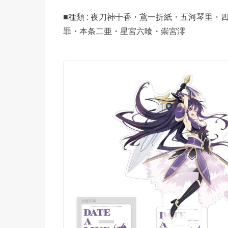
■種類 : 夜刀神十香・鳶一折紙・五河琴里
罪・本条二亜・星宮六喰・崇宮澪