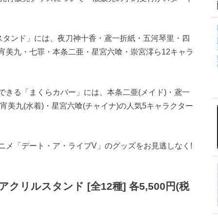
ルスタンド」には、夜刀神十香・鳶一折紙・五河琴里・四
宵美九・七罪・本条二亜・星宮六喰・崇宮澪ら12キャラ
できる「まくらカバー」には、本条二亜(メイド)・鳶一
誘宵美九(水着)・星宮六喰(チャイナ)の人気5キャラクター
ニメ「デート・ア・ライブV」のグッズをお見逃しなく!
ルスタンド [全12種] 各5,500円(税