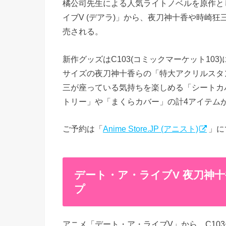
橘公司先生による人気ライトノベルを原作とし
イブV (デアラ)」から、夜刀神十香や時崎狂
売される。
新作グッズはC103(コミックマーケット10
サイズの夜刀神十香らの「特大アクリルスタ
三が座っている気持ちを楽しめる「シートカ
トリー」や「まくらカバー」の計4アイテムが
ご予約は「
Anime Store.JP (アニスト)
」に
デート・ア・ライブV 夜刀神十
プ
アニメ「デート・ア・ライブV」から、C10