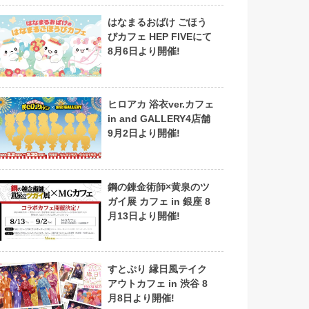
はなまるおばけ ごほう
びカフェ HEP FIVEにて
8月6日より開催!
ヒロアカ 浴衣ver.カフェ
in and GALLERY4店舗
9月2日より開催!
鋼の錬金術師×黄泉のツ
ガイ展 カフェ in 銀座 8
月13日より開催!
すとぷり 縁日風テイク
アウトカフェ in 渋谷 8
月8日より開催!