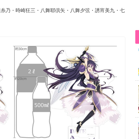
・四糸乃・時崎狂三・八舞耶倶矢・八舞夕弦・誘宵美九・七