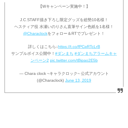
【Wキャンペーン実施中！】
J.C.STAFF描き下ろし限定グッズを総勢10名様！
ヘスティア役 水瀬いのりさん直筆サイン色紙を1名様！
@Characlock
をフォロー＆RTでプレゼント！
詳しくはこちら↓
https://t.co/fPCpRTcLrB
サンプルボイス公開中！
#ダンまち
#ダンまちアラームキャ
ンペーン2
pic.twitter.com/tBjpao2E5b
— Chara clock ~キャラクロック~ 公式アカウント
(@Characlock)
June 13, 2019