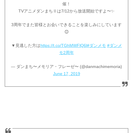
催！
TVアニメダンまちⅡは7/12から放送開始ですよ〜✨
3周年でまた皆様とお会いできることを楽しみにしています
😊
▼見逃した方は
https://t.co/TGhMWFlQ6l
#ダンメモ
#ダンメ
モ2周年
— ダンまち〜メモリア・フレーゼ〜 (@danmachimemoria)
June 17, 2019