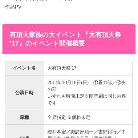
作品PV
有頂天家族の大イベント『大有頂天祭
’17』のイベント開催概要
イベント名
大有頂天祭’17
2017年10月15日(日) ①昼の部／②夜
の部
公演日時
いずれも時間未定※朗読劇は同じ内容
です
席種
全席指定 ※価格未定
櫻井孝宏／諏訪部順一／吉野裕行／中