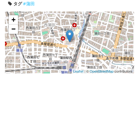
タグ
蒲田
+
−
Leaflet
| ©
OpenStreetMap
contributors