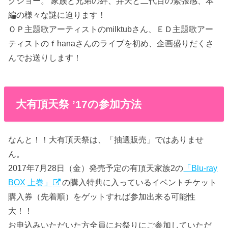
クショー。 家族と兄弟の絆、弁天と二代目の緊張感、本
編の様々な謎に迫ります！
ＯＰ主題歌アーティストのmilktubさん、ＥＤ主題歌アー
ティストのｆhanaさんのライブを初め、企画盛りだくさ
んでお送りします！
大有頂天祭 ’17の参加方法
なんと！！大有頂天祭は、「抽選販売」ではありませ
ん。
2017年7月28日（金）発売予定の有頂天家族2の
「Blu-ray
BOX 上巻」
の購入特典に入っているイベントチケット
購入券（先着順）をゲットすれば参加出来る可能性
大！！
お申込みいただいた方全員にお祭りにご参加していただ