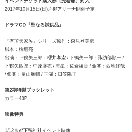
イベントチケット購入券（先着順）封入！
2017年10月15日(日)片柳アリーナ開催予定
ドラマCD『聖なる試供品』
『有頂天家族』シリーズ原作：森見登美彦
脚本：檜垣亮
出演：下鴨矢三郎：櫻井孝宏 / 下鴨矢一郎：諏訪部順一 /
下鴨矢四郎：中原麻衣 / 海星：佐倉綾音 / 金閣：西地修哉
/ 銀閣：畠山航輔 / 玉瀾：日笠陽子
第2期特製ブックレット
カラー48P
映像特典
1/12京都下鴨神社イベント映像