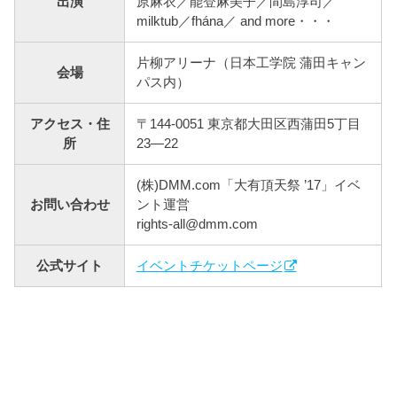
出演
原麻衣／能登麻美子／間島淳司／
milktub／fhána／ and more・・・
片柳アリーナ（日本工学院 蒲田キャン
会場
パス内）
アクセス・住
〒144-0051 東京都大田区西蒲田5丁目
所
23―22
(株)DMM.com「大有頂天祭 ’17」イベ
お問い合わせ
ント運営
rights-all@dmm.com
公式サイト
イベントチケットページ