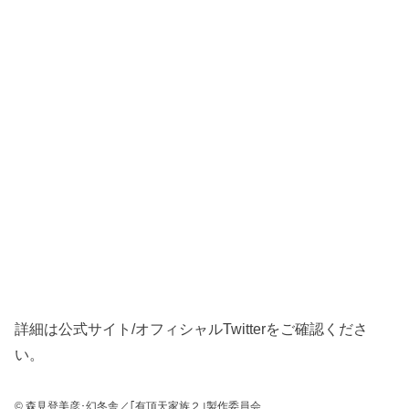
詳細は公式サイト/オフィシャルTwitterをご確認くださ
い。
© 森見登美彦･幻冬舎／｢有頂天家族２｣製作委員会