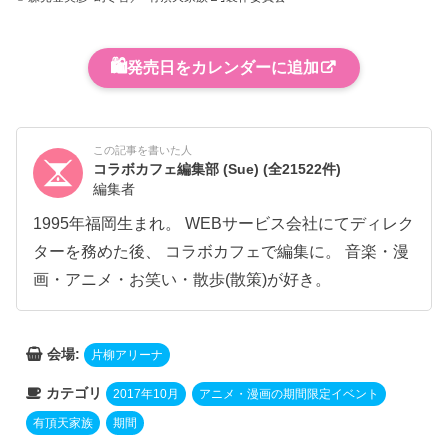
🛍️
発売日をカレンダーに追加
この記事を書いた人
コラボカフェ編集部 (Sue)
(全21522件)
編集者
1995年福岡生まれ。 WEBサービス会社にてディレク
ターを務めた後、 コラボカフェで編集に。 音楽・漫
画・アニメ・お笑い・散歩(散策)が好き。
会場:
片柳アリーナ
カテゴリ
2017年10月
アニメ・漫画の期間限定イベント
有頂天家族
期間