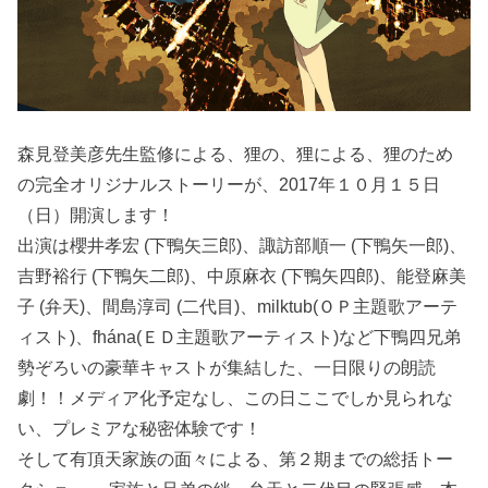
森見登美彦先生監修による、狸の、狸による、狸のため
の完全オリジナルストーリーが、2017年１０月１５日
（日）開演します！
出演は櫻井孝宏 (下鴨矢三郎)、諏訪部順一 (下鴨矢一郎)、
吉野裕行 (下鴨矢二郎)、中原麻衣 (下鴨矢四郎)、能登麻美
子 (弁天)、間島淳司 (二代目)、milktub(ＯＰ主題歌アーテ
ィスト)、fhána(ＥＤ主題歌アーティスト)など下鴨四兄弟
勢ぞろいの豪華キャストが集結した、一日限りの朗読
劇！！メディア化予定なし、この日ここでしか見られな
い、プレミアな秘密体験です！
そして有頂天家族の面々による、第２期までの総括トー