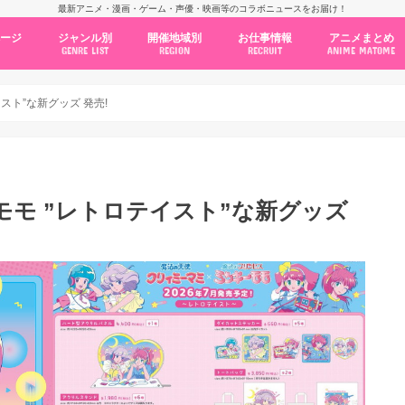
最新アニメ・漫画・ゲーム・声優・映画等のコラボニュースをお届け！
ページ
ジャンル別
開催地域別
お仕事情報
アニメまとめ
GENRE LIST
REGION
RECRUIT
ANIME MATOME
コラボカフェ
常設店舗
ポップアップストア
原画展・展示会
くじ / プライズ / ガチャ
店舗系コラボ
テーマパーク・遊園地
アニメ・漫画の期間限定イベント
グッズ
ファッション
コミック・ムック本
新作アニメ情報
ニュース
池袋
秋葉原
新宿
大阪
福岡
名古屋
カプコン
NSグループ
BENELIC
アニメイト
トランジットホールディングス
モトヤフーズ
TOWER RECORDS
タブリエ・マーケティング
GENDA GiGO Entertainment
スト”な新グッズ 発売!
モモ ”レトロテイスト”な新グッズ