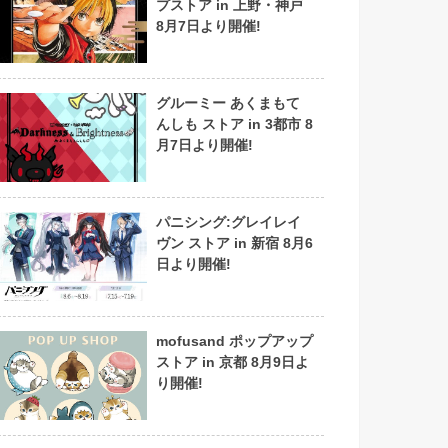
プストア in 上野・神戸
8月7日より開催!
グルーミー あくまもて
んしも ストア in 3都市 8
月7日より開催!
パニシング:グレイレイ
ヴン ストア in 新宿 8月6
日より開催!
mofusand ポップアップ
ストア in 京都 8月9日よ
り開催!