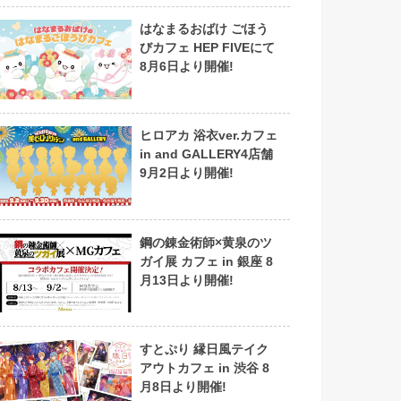
はなまるおばけ ごほう
びカフェ HEP FIVEにて
8月6日より開催!
ヒロアカ 浴衣ver.カフェ
in and GALLERY4店舗
9月2日より開催!
鋼の錬金術師×黄泉のツ
ガイ展 カフェ in 銀座 8
月13日より開催!
すとぷり 縁日風テイク
アウトカフェ in 渋谷 8
月8日より開催!