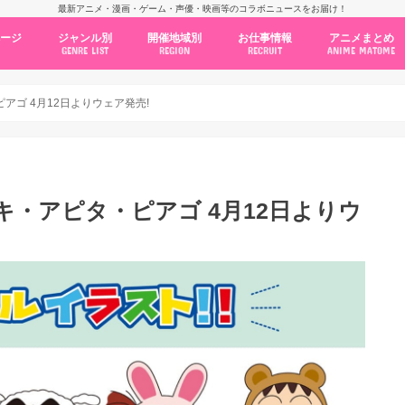
最新アニメ・漫画・ゲーム・声優・映画等のコラボニュースをお届け！
ページ
ジャンル別
開催地域別
お仕事情報
アニメまとめ
GENRE LIST
REGION
RECRUIT
ANIME MATOME
コラボカフェ
常設店舗
ポップアップストア
原画展・展示会
くじ / プライズ / ガチャ
店舗系コラボ
テーマパーク・遊園地
アニメ・漫画の期間限定イベント
グッズ
ファッション
コミック・ムック本
新作アニメ情報
ニュース
池袋
秋葉原
新宿
大阪
福岡
名古屋
カプコン
NSグループ
BENELIC
アニメイト
トランジットホールディングス
モトヤフーズ
TOWER RECORDS
タブリエ・マーケティング
GENDA GiGO Entertainment
アゴ 4月12日よりウェア発売!
キ・アピタ・ピアゴ 4月12日よりウ