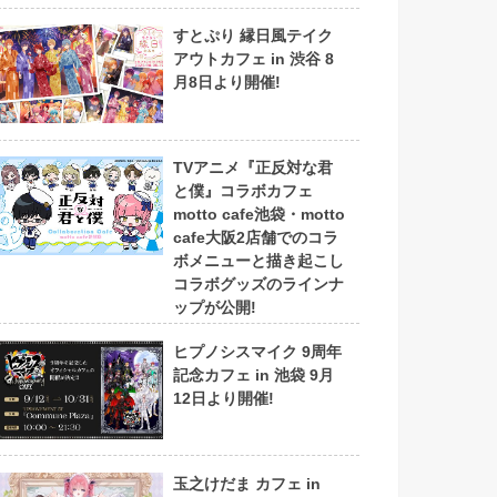
すとぷり 縁日風テイク
アウトカフェ in 渋谷 8
月8日より開催!
TVアニメ『正反対な君
と僕』コラボカフェ
motto cafe池袋・motto
cafe大阪2店舗でのコラ
ボメニューと描き起こし
コラボグッズのラインナ
ップが公開!
ヒプノシスマイク 9周年
記念カフェ in 池袋 9月
12日より開催!
玉之けだま カフェ in