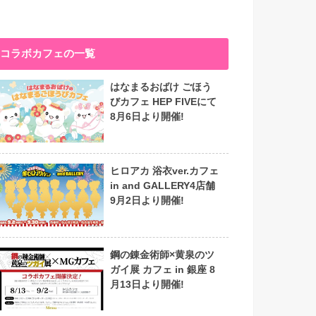
コラボカフェの一覧
はなまるおばけ ごほう
びカフェ HEP FIVEにて
8月6日より開催!
ヒロアカ 浴衣ver.カフェ
in and GALLERY4店舗
9月2日より開催!
鋼の錬金術師×黄泉のツ
ガイ展 カフェ in 銀座 8
月13日より開催!