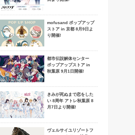
mofusand ポップアップ
ストア in 京都 8月9日よ
り開催!
都市伝説解体センター
ポップアップストア in
秋葉原 9月1日開催!
きみが死ぬまで恋をした
い 8周年 アトレ秋葉原 8
月7日より開催!
ヴェルサイユリゾートフ