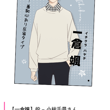
【一倉颯】役 – 小林千晃さん