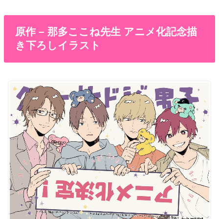
原作 – 那多ここね先生 アニメ化記念描
き下ろしイラスト