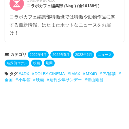
この記事を書いた人
コラボカフェ編集部 (Nagi)
(全10138件)
コラボカフェ編集部特撮班では特撮や動物作品に関
する最新情報、はたまたホットなニュースをお届
け！
カテゴリ
2022年4月
2022年5月
2022年6月
ニュース
名探偵コナン
映画
期間
タグ
4DX
DOLBY CINEMA
IMAX
MX4D
PV解禁
全国
小学館
映画
週刊少年サンデー
青山剛昌