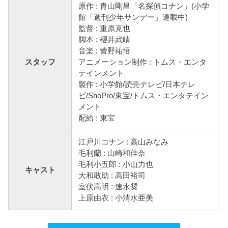
原作 : 青山剛昌「名探偵コナン」(小学
館「週刊少年サンデー」連載中)
監督 : 重原克也
脚本 : 櫻井武晴
音楽 : 菅野祐悟
スタッフ
アニメーション制作 : トムス・エンタ
テインメント
製作 : 小学館/読売テレビ/日本テレ
ビ/ShoPro/東宝/トムス・エンタテイン
メント
配給 : 東宝
江戸川コナン : 高山みなみ
毛利蘭 : 山崎和佳奈
毛利小五郎 : 小山力也
キャスト
大和敢助 : 高田裕司
室伏高明 : 速水奨
上原由衣 : 小清水亜美