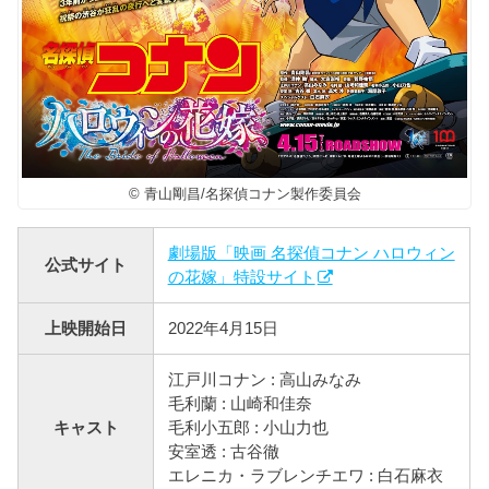
© 青山剛昌/名探偵コナン製作委員会
劇場版「映画 名探偵コナン ハロウィン
公式サイト
の花嫁」特設サイト
上映開始日
2022年4月15日
江戸川コナン : 高山みなみ
毛利蘭 : 山崎和佳奈
キャスト
毛利小五郎 : 小山力也
安室透 : 古谷徹
エレニカ・ラブレンチエワ : 白石麻衣