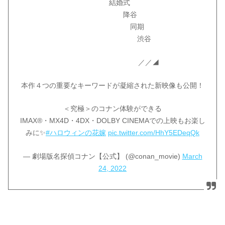
結婚式
降谷
同期
渋谷
／／◢
本作４つの重要なキーワードが凝縮された新映像も公開！
＜究極＞のコナン体験ができる
IMAX®・MX4D・4DX・DOLBY CINEMAでの上映もお楽し
みに✨
#ハロウィンの花嫁
pic.twitter.com/HhY5EDeqQk
— 劇場版名探偵コナン【公式】 (@conan_movie)
March
24, 2022