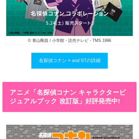
© 青山剛昌 / 小学館・読売テレビ・TMS 1996
名探偵コナン × and STの詳細
アニメ「名探偵コナン キャラクタービ
ジュアルブック 改訂版」好評発売中!