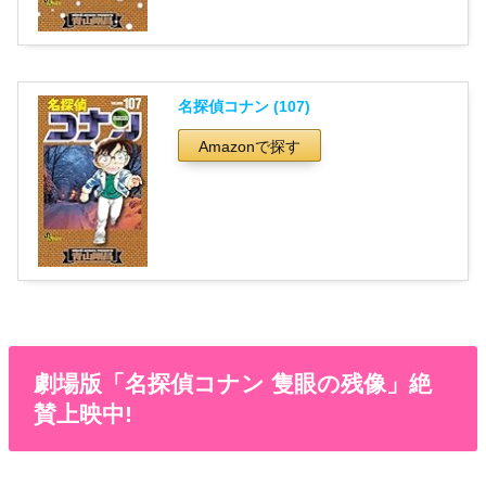
名探偵コナン (107)
Amazonで探す
劇場版「名探偵コナン 隻眼の残像」絶
賛上映中!