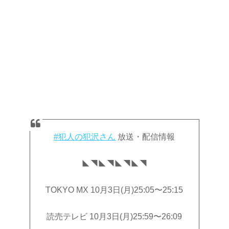
#犯人の犯沢さん
放送・配信情報
◣◥◣◥◣◥◣◥
TOKYO MX 10月3日(月)25:05〜25:15
読売テレビ 10月3日(月)25:59〜26:09