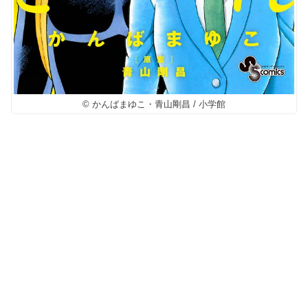
© かんばまゆこ・青山剛昌 / 小学館