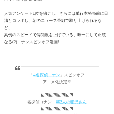
人気アンケート1位を独走し、さらには単行本発売前に日
清とコラボし、朝のニュース番組で取り上げられるな
ど、
異例のスピードで認知度を上げている、唯一にして正統
なる(?)コナンスピンオフ漫画!
「
#名探偵コナン
」スピンオフ
アニメ化決定🎊
◣◥◣◥◣◥◣◥
名探偵コナン
#犯人の犯沢さん
◣◥◣◥◣◥◣◥