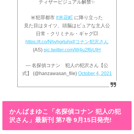
ティザービジュアル解禁✨
🚨犯罪都市
#米花町
に降り立った
見た目はタイツ、頭脳はピュアな主人公
日常・クリミナル・ギャグ💥
https://t.co/Nhvhgrtuhx
#コナン犯沢さん
(AS)
pic.twitter.com/W4u2f6jUIH
— 名探偵コナン 犯人の犯沢さん【公
式】 (@hanzawasan_file)
October 4, 2021
かんばまゆこ「名探偵コナン 犯人の犯
沢さん」最新刊 第7巻 9月15日発売!