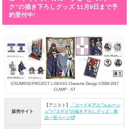
ク”の描き下ろしグッズ 11月9日まで予
約受付中!
ⒸSUNRISE/PROJECT L-GEASS Character Design ©2006-2017
CLAMP・ST
【アニスト】
「コードギアス ”ルルーシ
販売サイト
ュ”と”スザク”の描き下ろしグッズ」商
品一覧ページ