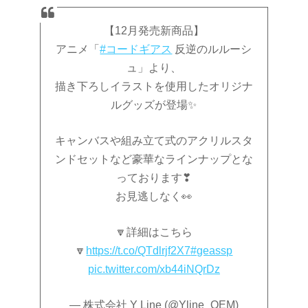
【12月発売新商品】
アニメ「
#コードギアス
反逆のルルーシ
ュ」より、
描き下ろしイラストを使用したオリジナ
ルグッズが登場✨
キャンバスや組み立て式のアクリルスタ
ンドセットなど豪華なラインナップとな
っております❣
お見逃しなく👀
🔽詳細はこちら
🔽
https://t.co/QTdlrjf2X7
#geassp
pic.twitter.com/xb44iNQrDz
— 株式会社 Y Line (@Yline_OEM)