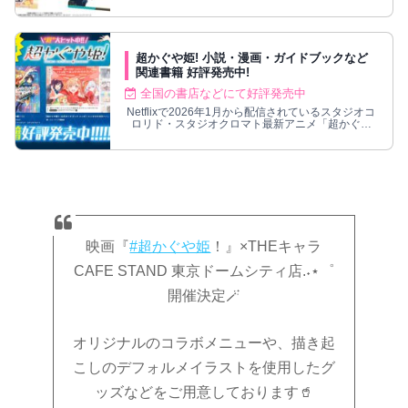
より全国量販店菓子売場等にて発売！
超かぐや姫! 小説・漫画・ガイドブックなど
関連書籍 好評発売中!
全国の書店などにて好評発売中
Netflixで2026年1月から配信されているスタジオコ
ロリド・スタジオクロマト最新アニメ「超かぐや
姫!」の関連書籍が大好評発売中!
映画『
#超かぐや姫
！』×THEキャラ
CAFE STAND 東京ドームシティ店.˖⋆゜
開催決定🪄
オリジナルのコラボメニューや、描き起
こしのデフォルメイラストを使用したグ
ッズなどをご用意しております🥤