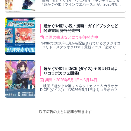
映画「超かぐや姫!」× バンダイキャンディによる
『超かぐや姫！ツインウエハース』が、2026年8月
より全国量販店菓子売場等にて発売！
超かぐや姫! 小説・漫画・ガイドブックなど
関連書籍 好評発売中!
全国の書店などにて好評発売中
Netflixで2026年1月から配信されているスタジオコ
ロリド・スタジオクロマト最新アニメ「超かぐや
姫!」の関連書籍が大好評発売中!
超かぐや姫! × DiCE (ダイス) 全国 5月1日よ
りコラボカフェ開催!
期間 : 2026年5月1日〜6月14日
映画「超かぐや姫!」× ネットカフェ & カラオケ
DiCE (ダイス) にて2026年5月1日よりコラボカフェ
が開催される。
以下広告のあとに記事が続きます