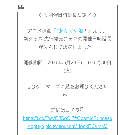
🌕＼開催日時延長決定／🌕
アニメ映画『
#超かぐや姫
！』より、
新グッズ 先行発売フェアの開催日時延長
が先んじて決定しました！
開催期間：2026年5月23日(土)～6月30日
(火)
ぜひゲーマーズに足をお運びください
👀！
詳細はコチラ👇
https://t.co/TwVEJSoCl7
#CosmicPrincess
Kaguya
pic.twitter.com/HopkECvmMJ