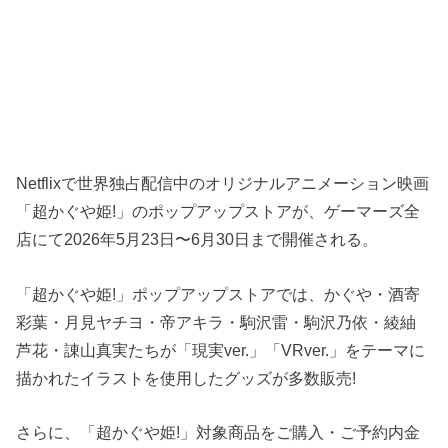
Netflixで世界独占配信中のオリジナルアニメーション映画
「超かぐや姫!」のポップアップストアが、ゲーマーズ全
店にて2026年5月23日〜6月30日まで開催される。
「超かぐや姫!」ポップアップストアでは、かぐや・酒寄
彩葉・月見ヤチヨ・帝アキラ・駒沢雷・駒沢乃依・綾紬
芦花・諌山真実たちが「現実ver.」「VRver.」をテーマに
描かれたイラストを使用したグッズが多数販売!
さらに、「超かぐや姫!」対象商品をご購入・ご予約内金