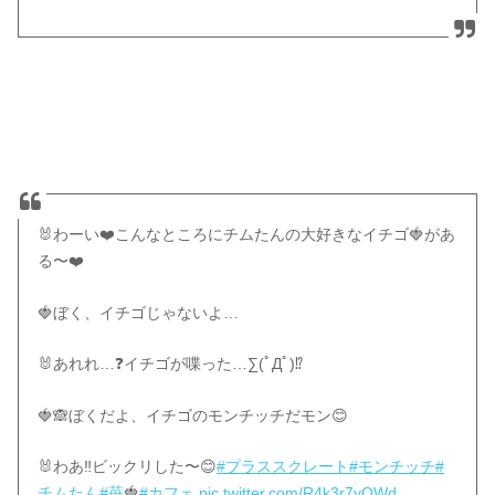
🐰わーい❤️こんなところにチムたんの大好きなイチゴ🍓があ
る〜❤️
🍓ぼく、イチゴじゃないよ…
🐰あれれ…❓イチゴが喋った…∑(ﾟДﾟ)⁉️
🍓🙈ぼくだよ、イチゴのモンチッチだモン😊
🐰わあ‼️ビックリした〜😊
#プラススクレート
#モンチッチ
#
チムたん
#苺
🍓
#カフェ
pic.twitter.com/R4k3r7yQWd