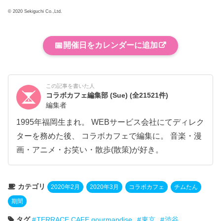
© 2020 Sekiguchi Co.,Ltd.
📅
開催日をカレンダーに追加
この記事を書いた人
コラボカフェ編集部 (Sue)
(全21521件)
編集者
1995年福岡生まれ。 WEBサービス会社にてディレク
ターを務めた後、 コラボカフェで編集に。 音楽・漫
画・アニメ・お笑い・散歩(散策)が好き。
カテゴリ
2020年2月
2020年3月
コラボカフェ
チムたん
期間
タグ
TERRACE CAFE gourmandise
東京
渋谷