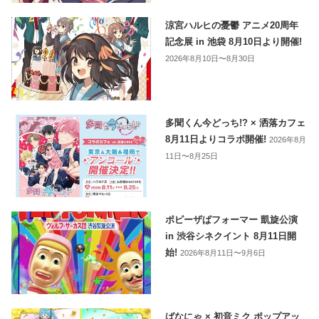
涼宮ハルヒの憂鬱 アニメ20周年
記念展 in 池袋 8月10日より開催!
2026年8月10日〜8月30日
多聞くん今どっち!? × 洒落カフェ
8月11日よりコラボ開催!
2026年8月
11日〜8月25日
ポピーザぱフォーマー 凱旋公演
in 渋谷シネクイント 8月11日開
始!
2026年8月11日〜9月6日
ばなにゃ × 初音ミク ポップアッ