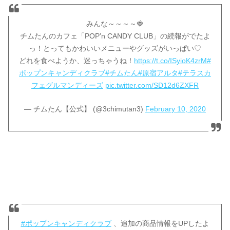
みんな～～～～🍓
チムたんのカフェ「POP’n CANDY CLUB」の続報がでたよ
っ！とってもかわいいメニューやグッズがいっぱい♡
どれを食べようか、迷っちゃうね！
https://t.co/ISyioK4zrM
#
ポップンキャンディクラブ
#チムたん
#原宿アルタ
#テラスカ
フェグルマンディーズ
pic.twitter.com/SD12d6ZXFR
— チムたん【公式】 (@3chimutan3)
February 10, 2020
#ポップンキャンディクラブ
、追加の商品情報をUPしたよ