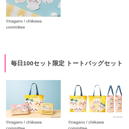
©︎nagano / chiikawa
committee
毎日100セット限定 トートバッグセット
©︎nagano / chiikawa
©︎nagano / chiikawa
committee
committee