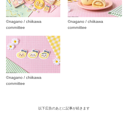
©︎nagano / chiikawa
©︎nagano / chiikawa
committee
committee
©︎nagano / chiikawa
committee
以下広告のあとに記事が続きます