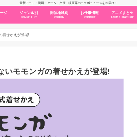
最新アニメ・漫画・ゲーム・声優・映画等のコラボニュースをお届け！
ページ
ジャンル別
開催地域別
お仕事情報
アニメまとめ
GENRE LIST
REGION
RECRUIT
ANIME MATOME
コラボカフェ
常設店舗
ポップアップストア
原画展・展示会
くじ / プライズ / ガチャ
店舗系コラボ
テーマパーク・遊園地
アニメ・漫画の期間限定イベント
グッズ
ファッション
コミック・ムック本
新作アニメ情報
ニュース
池袋
秋葉原
新宿
大阪
福岡
名古屋
カプコン
NSグループ
BENELIC
アニメイト
トランジットホールディングス
モトヤフーズ
TOWER RECORDS
タブリエ・マーケティング
GENDA GiGO Entertainment
の着せかえが登場!
ないモモンガの着せかえが登場!