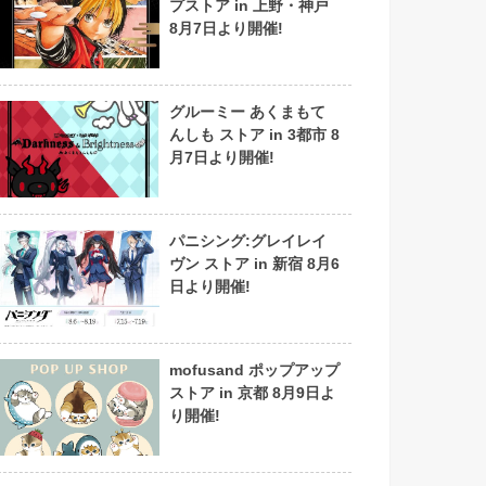
プストア in 上野・神戸
8月7日より開催!
グルーミー あくまもて
んしも ストア in 3都市 8
月7日より開催!
パニシング:グレイレイ
ヴン ストア in 新宿 8月6
日より開催!
mofusand ポップアップ
ストア in 京都 8月9日よ
り開催!