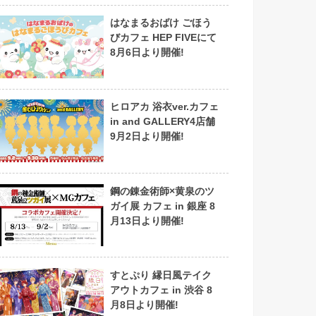
はなまるおばけ ごほう
びカフェ HEP FIVEにて
8月6日より開催!
ヒロアカ 浴衣ver.カフェ
in and GALLERY4店舗
9月2日より開催!
鋼の錬金術師×黄泉のツ
ガイ展 カフェ in 銀座 8
月13日より開催!
すとぷり 縁日風テイク
アウトカフェ in 渋谷 8
月8日より開催!