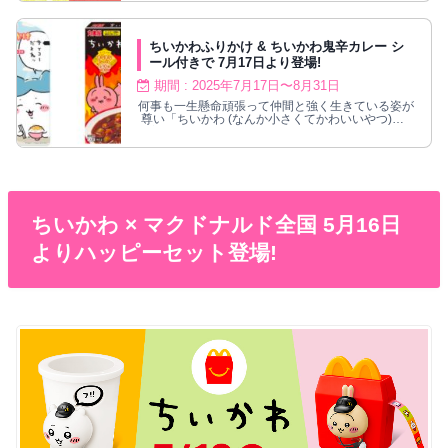
2025年7月12日より新作グッズが発売される。文具
類や夏のお出かけに便利な保冷バッグ各種がライン
ナップ!
ちいかわふりかけ & ちいかわ鬼辛カレー シ
ール付きで 7月17日より登場!
期間 : 2025年7月17日〜8月31日
何事も一生懸命頑張って仲間と強く生きている姿が
尊い「ちいかわ (なんか小さくてかわいいやつ)」×
丸美屋によるコラボ商品「ちいかわふりかけ＜たま
ご＆ビーフ＞」と「ちいかわ鬼辛カレー＜ビーフ
＞」が、2025年7月17日〜8月31日までの期間限定
で発売！丸美屋オリジナル「キラキラシール (全10
種)」1枚入り！
ちいかわ × マクドナルド全国 5月16日
よりハッピーセット登場!