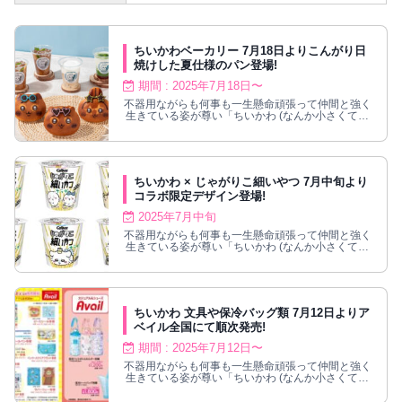
ちいかわベーカリー 7月18日よりこんがり日
焼けした夏仕様のパン登場!
期間 : 2025年7月18日〜
不器用ながらも何事も一生懸命頑張って仲間と強く
生きている姿が尊い「ちいかわ (なんか小さくてか
わいいやつ)」の新たな常設店舗として原宿・表参
道エリアにグランドオープンした『ちいかわベーカ
リー』に、2025年7月18日より、サングラス姿でこ
んがり日焼けしたちいかわ達の、夏限定のパンが登
場！
ちいかわ × じゃがりこ細いやつ 7月中旬より
コラボ限定デザイン登場!
2025年7月中旬
不器用ながらも何事も一生懸命頑張って仲間と強く
生きている姿が尊い「ちいかわ (なんか小さくてか
わいいやつ)」× スティックの細さが特長の『じゃ
がりこ細いやつ サラダ』によるコラボ商品が、
2025年7月中旬より登場！ちいかわやハチワレ・う
さぎ達をデザインした、カップ6種類・フタ12種類
を展開！
ちいかわ 文具や保冷バッグ類 7月12日よりア
ベイル全国にて順次発売!
期間 : 2025年7月12日〜
不器用ながらも何事も一生懸命頑張って仲間と強く
生きている姿が尊い「ちいかわ (なんか小さくてか
わいいやつ)」× しまむらグループが展開するカジ
ュアルブランド「Avail (アベイル)」全国にて、