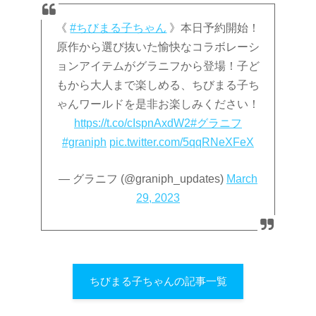
《
#ちびまる子ちゃん
》本日予約開始！
原作から選び抜いた愉快なコラボレーシ
ョンアイテムがグラニフから登場！子ど
もから大人まで楽しめる、ちびまる子ち
ゃんワールドを是非お楽しみください！
https://t.co/cIspnAxdW2
#グラニフ
#graniph
pic.twitter.com/5qqRNeXFeX
— グラニフ (@graniph_updates)
March
29, 2023
ちびまる子ちゃんの記事一覧