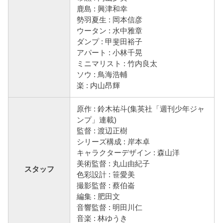
鹿島 : 興津和幸
勢羽夏生 : 岡本信彦
ウータン : 水中雅章
ダンプ : 甲斐田裕子
アパート : 小林千晃
ミニマリスト : 竹内良太
ソウ : 鳥海浩輔
楽 : 内山昂輝
原作 : 鈴木祐斗(集英社「週刊少年ジャ
ンプ」連載)
監督 : 渡辺正樹
シリーズ構成 : 岸本卓
キャラクターデザイン : 森山洋
美術監督 : 丸山由紀子
スタッフ
色彩設計 : 笹愛美
撮影監督 : 蔡伯崙
編集 : 肥田文
音響監督 : 明田川仁
音楽 : 林ゆうき