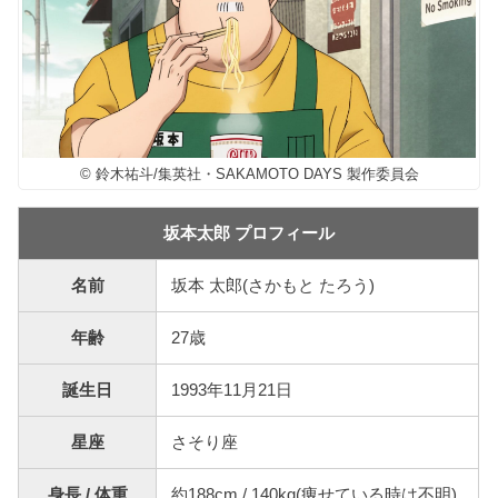
© 鈴木祐斗/集英社・SAKAMOTO DAYS 製作委員会
坂本太郎 プロフィール
名前
坂本 太郎(さかもと たろう)
年齢
27歳
誕生日
1993年11月21日
星座
さそり座
身長 / 体重
約188cm / 140kg(痩せている時は不明)