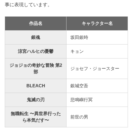
事に表現しています。
作品名
キャラクター名
銀魂
坂田銀時
涼宮ハルヒの憂鬱
キョン
ジョジョの奇妙な冒険 第2
ジョセフ・ジョースター
部
BLEACH
銀城空吾
鬼滅の刃
悲鳴嶼行冥
無職転生 〜異世界行った
前世の男
ら本気だす〜