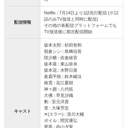
Netflix : 7月14日より1話先行配信 (※12
話のみTV放送と同時に配信)
配信情報
その他の各配信プラットフォームでも
TV放送後に順次配信開始
坂本太郎 : 杉田智和
朝倉シン : 島﨑信長
陸少糖 : 佐倉綾音
坂本葵 : 東山奈央
坂本花 : 木野日菜
眞霜平助 : 鈴木崚汰
南雲 : 花江夏樹
神々廻 : 八代拓
大佛 : 早見沙織
豹 : 安元洋貴
篁 : 大塚芳忠
キャスト
✕(スラー) : 浪川大輔
ボイル : 間宮康弘
帯黒 : 内山夕実