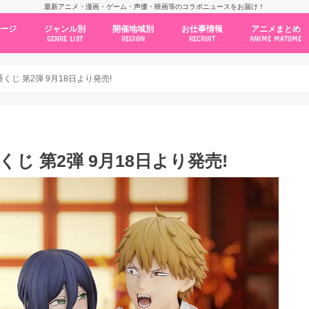
最新アニメ・漫画・ゲーム・声優・映画等のコラボニュースをお届け！
ページ
ジャンル別
開催地域別
お仕事情報
アニメまとめ
GENRE LIST
REGION
RECRUIT
ANIME MATOME
コラボカフェ
常設店舗
ポップアップストア
原画展・展示会
くじ / プライズ / ガチャ
店舗系コラボ
テーマパーク・遊園地
アニメ・漫画の期間限定イベント
グッズ
ファッション
コミック・ムック本
新作アニメ情報
ニュース
池袋
秋葉原
新宿
大阪
福岡
名古屋
カプコン
NSグループ
BENELIC
アニメイト
トランジットホールディングス
モトヤフーズ
TOWER RECORDS
タブリエ・マーケティング
GENDA GiGO Entertainment
くじ 第2弾 9月18日より発売!
じ 第2弾 9月18日より発売!