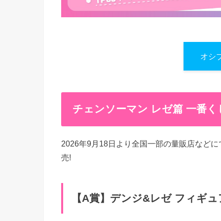
オシ
チェンソーマン レゼ篇 一番く
2026年9月18日より全国一部の量販店など
売!
【A賞】デンジ&レゼ フィギュ