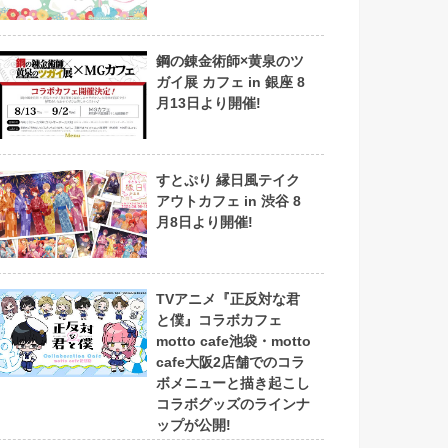
鋼の錬金術師×黄泉のツ
ガイ展 カフェ in 銀座 8
月13日より開催!
すとぷり 縁日風テイク
アウトカフェ in 渋谷 8
月8日より開催!
TVアニメ『正反対な君
と僕』コラボカフェ
motto cafe池袋・motto
cafe大阪2店舗でのコラ
ボメニューと描き起こし
コラボグッズのラインナ
ップが公開!