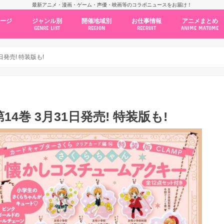
最新アニメ・漫画・ゲーム・声優・映画等のコラボニュースをお届け！
ページ
ジャンル別
開催地域別
お仕事情報
アニメまとめ
GENRE LIST
REGION
RECRUIT
ANIME MATOME
コラボカフェ
常設店舗
ポップアップストア
原画展・展示会
くじ / プライズ / ガチャ
店舗系コラボ
テーマパーク・遊園地
アニメ・漫画の期間限定イベント
グッズ
ファッション
コミック・ムック本
新作アニメ情報
ニュース
池袋
秋葉原
新宿
大阪
福岡
名古屋
カプコン
NSグループ
BENELIC
アニメイト
トランジットホールディングス
モトヤフーズ
TOWER RECORDS
タブリエ・マーケティング
GENDA GiGO Entertainment
日発売! 特装版も!
4巻 3月31日発売! 特装版も!