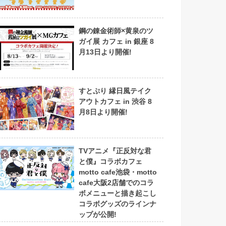
鋼の錬金術師×黄泉のツ
ガイ展 カフェ in 銀座 8
月13日より開催!
すとぷり 縁日風テイク
アウトカフェ in 渋谷 8
月8日より開催!
TVアニメ『正反対な君
と僕』コラボカフェ
motto cafe池袋・motto
cafe大阪2店舗でのコラ
ボメニューと描き起こし
コラボグッズのラインナ
ップが公開!