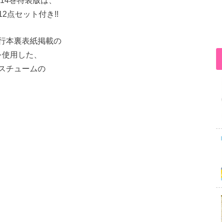
14巻特装版は、
2点セット付き!!
行本裏表紙掲載の
を使用した、
スチュームの