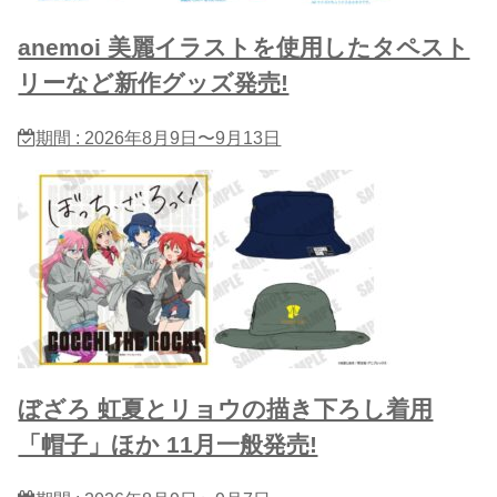
anemoi 美麗イラストを使用したタペスト
リーなど新作グッズ発売!
期間 : 2026年8月9日〜9月13日
ぼざろ 虹夏とリョウの描き下ろし着用
「帽子」ほか 11月一般発売!