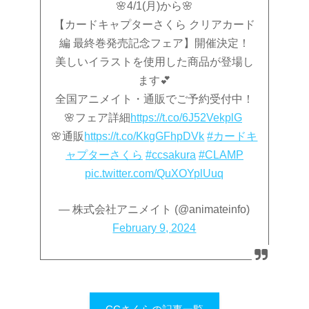
🌸4/1(月)から🌸
【カードキャプターさくら クリアカード
編 最終巻発売記念フェア】開催決定！
美しいイラストを使用した商品が登場し
ます💕
全国アニメイト・通販でご予約受付中！
🌸フェア詳細
https://t.co/6J52VekplG
🌸通販
https://t.co/KkgGFhpDVk
#カードキ
ャプターさくら
#ccsakura
#CLAMP
pic.twitter.com/QuXOYplUuq
— 株式会社アニメイト (@animateinfo)
February 9, 2024