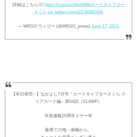
詳細はこちら👉🏻
https://t.co/xzoSl4zkK8
#カードキャプター
さくら
pic.twitter.com/tZOJkR6GMk
— WEGO ウィゴー (@WEGO_press)
June 17, 2021
【本日発売✨】なかよし7月号『カードキャプターさくら ク
リアカード編』第54話（CLAMP）
🌸祝連載25周年イヤー🌸
最果ての地・南極から、