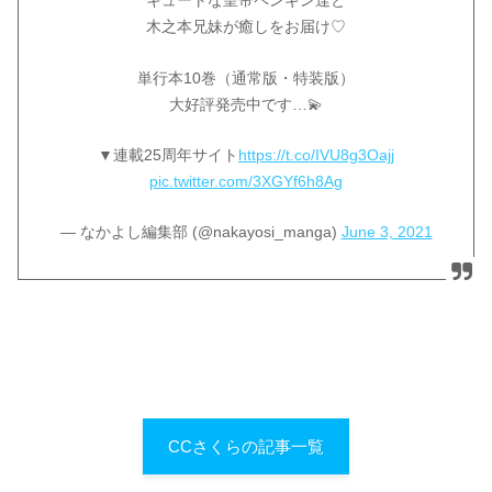
キュートな皇帝ペンギン達と
木之本兄妹が癒しをお届け♡
単行本10巻（通常版・特装版）
大好評発売中です…💫
▼連載25周年サイト
https://t.co/IVU8g3Oajj
pic.twitter.com/3XGYf6h8Ag
— なかよし編集部 (@nakayosi_manga)
June 3, 2021
CCさくらの記事一覧