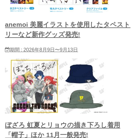
anemoi 美麗イラストを使用したタペスト
リーなど新作グッズ発売!
期間 : 2026年8月9日〜9月13日
ぼざろ 虹夏とリョウの描き下ろし着用
「帽子」ほか 11月一般発売!