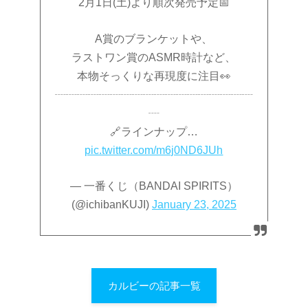
2月1日(土)より順次発売予定📅
A賞のブランケットや、
ラストワン賞のASMR時計など、
本物そっくりな再現度に注目👀
┈┈┈┈┈┈┈┈┈┈┈┈┈┈┈┈┈┈
┈
🔗ラインナップ…
pic.twitter.com/m6j0ND6JUh
— 一番くじ（BANDAI SPIRITS）
(@ichibanKUJI)
January 23, 2025
カルビーの記事一覧