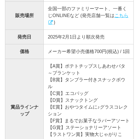
全国一部のファミリーマート、一番く
販売場所
じONLINEなど (発売店舗一覧は
こちら
)
発売日
2025年2月1日より順次発売
価格
メーカー希望小売価格700円(税込) / 1回
【A賞】ポテトチップスしあわせバタ
～ブランケット
【B賞】タンブラー付きスナックボウ
ル
【C賞】エコバッグ
【D賞】スナックトング
賞品ラインナ
【E賞】おやつタイムに♪グラスコレク
ップ
ション
【F賞】まるでお菓子なラバーアソート
【G賞】ステーショナリーアソート
【ラストワン賞】実物大じゃがりこ