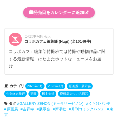
🛍️
発売日をカレンダーに追加
この記事を書いた人
コラボカフェ編集部 (Nagi)
(全10146件)
コラボカフェ編集部特撮班では特撮や動物作品に関
する最新情報、はたまたホットなニュースをお届
け！
カテゴリ
2026年6月
2026年7月
原画展・展示会
少女終末旅行
期間
極主夫道
鹿楓堂よついろ日和
タグ
GALLERY ZENON (ギャラリーゼノン)
くらげバンチ
原画展
吉祥寺
展示会
新潮社
月刊コミックバンチ
東
京