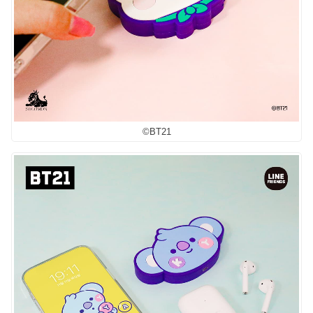
©︎BT21