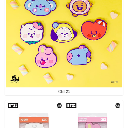
©︎BT21