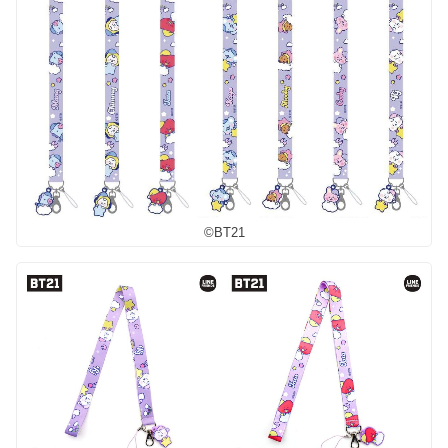
©︎BT21