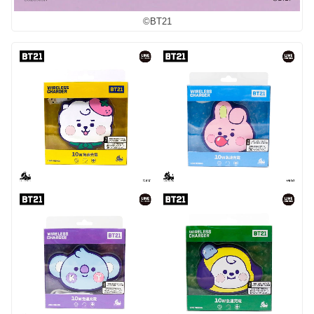
©︎BT21