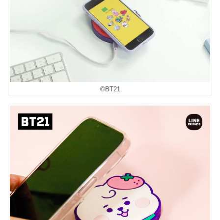
©︎BT21