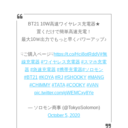
BT21 10W高速ワイヤレス充電器★
置くだけで簡単高速充電！
最大10Ｗ出力でもっと早くパワーアップ♪
☟ご購入ページ☟
https://t.co/Hci8otRddV
#無
線充電器
#ワイヤレス充電器
#スマホ充電
器
#急速充電器
#携帯充電器
#ソロモン
#BT21
#KOYA
#RJ
#SHOOKY
#MANG
#CHIMMY
#TATA
#COOKY
#VAN
pic.twitter.com/gWEMCxy8Ye
— ソロモン商事 (@TokyoSolomon)
October 5, 2020