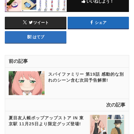
いいねしよう！
ツイート
シェア
はてブ
前の記事
スパイファミリー 第19話 感動的な別
れのシーン含む次回予告解禁!
次の記事
夏目友人帳ポップアップストア IN 東
京駅 11月25日より限定グッズ登場!