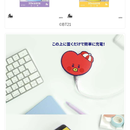
©︎BT21