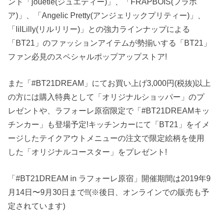
ンド「jouetie(ジュエティー)」、「FRAPBOIS(フラボ
ア)」、「Angelic Pretty(アンジェリックプリティー)」、
「lilLilly(リルリリー)」との強力ラインナップによる
「BT21」のファッションアイテムが勢揃いする「BT21」
ファン必見のスペシャルポップアップストア!
また「#BT21DREAM」にてお買い上げ3,000円(税抜)以上
の方には購入特典として「オリジナルショッパー」のプ
レゼントや、ラフォーレ原宿限定で「#BT21DREAMキッ
チンカー」も登場予定!キッチンカーにて「BT21」をイメ
ージしたテイクアウトメニューの注文で限定絵柄を使用
した「オリジナルコースター」をプレゼント!
「#BT21DREAM in ラフォーレ原宿」開催期間は2019年9
月14日〜9月30日まで!!(※後日、オンラインでの販売も予
定されています)