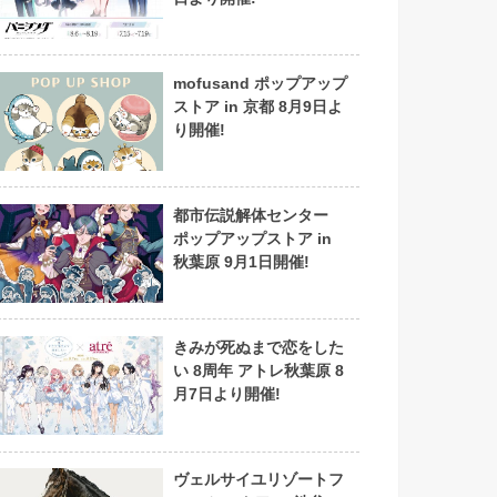
mofusand ポップアップ
ストア in 京都 8月9日よ
り開催!
都市伝説解体センター
ポップアップストア in
秋葉原 9月1日開催!
きみが死ぬまで恋をした
い 8周年 アトレ秋葉原 8
月7日より開催!
ヴェルサイユリゾートフ