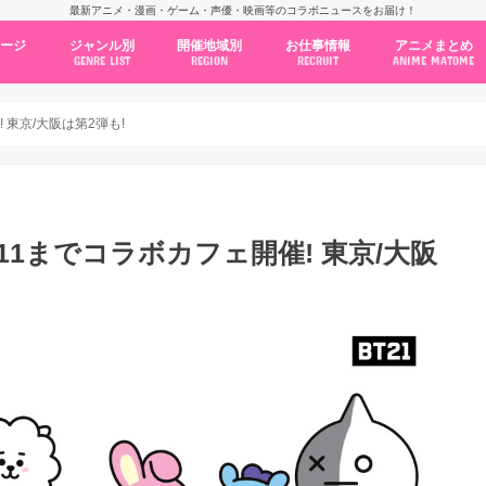
最新アニメ・漫画・ゲーム・声優・映画等のコラボニュースをお届け！
ページ
ジャンル別
開催地域別
お仕事情報
アニメまとめ
GENRE LIST
REGION
RECRUIT
ANIME MATOME
コラボカフェ
常設店舗
ポップアップストア
原画展・展示会
くじ / プライズ / ガチャ
店舗系コラボ
テーマパーク・遊園地
アニメ・漫画の期間限定イベント
グッズ
ファッション
コミック・ムック本
新作アニメ情報
ニュース
池袋
秋葉原
新宿
大阪
福岡
名古屋
カプコン
NSグループ
BENELIC
アニメイト
トランジットホールディングス
モトヤフーズ
TOWER RECORDS
タブリエ・マーケティング
GENDA GiGO Entertainment
! 東京/大阪は第2弾も!
11.11までコラボカフェ開催! 東京/大阪