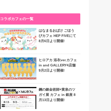
コラボカフェの一覧
はなまるおばけ ごほう
びカフェ HEP FIVEにて
8月6日より開催!
ヒロアカ 浴衣ver.カフェ
in and GALLERY4店舗
9月2日より開催!
鋼の錬金術師×黄泉のツ
ガイ展 カフェ in 銀座 8
月13日より開催!