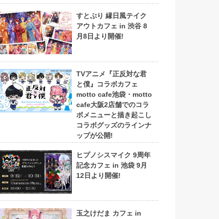
すとぷり 縁日風テイク
アウトカフェ in 渋谷 8
月8日より開催!
TVアニメ『正反対な君
と僕』コラボカフェ
motto cafe池袋・motto
cafe大阪2店舗でのコラ
ボメニューと描き起こし
コラボグッズのラインナ
ップが公開!
ヒプノシスマイク 9周年
記念カフェ in 池袋 9月
12日より開催!
玉之けだま カフェ in