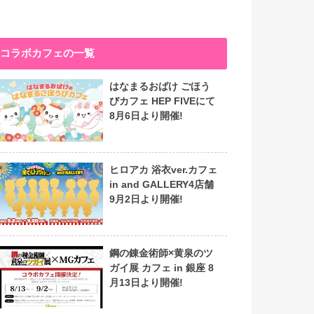
コラボカフェの一覧
はなまるおばけ ごほう
びカフェ HEP FIVEにて
8月6日より開催!
ヒロアカ 浴衣ver.カフェ
in and GALLERY4店舗
9月2日より開催!
鋼の錬金術師×黄泉のツ
ガイ展 カフェ in 銀座 8
月13日より開催!