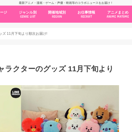
最新アニメ・漫画・ゲーム・声優・映画等のコラボニュースをお届け！
ページ
ジャンル別
開催地域別
お仕事情報
アニメまとめ
GENRE LIST
REGION
RECRUIT
ANIME MATOME
コラボカフェ
常設店舗
ポップアップストア
原画展・展示会
くじ / プライズ / ガチャ
店舗系コラボ
テーマパーク・遊園地
アニメ・漫画の期間限定イベント
グッズ
ファッション
コミック・ムック本
新作アニメ情報
ニュース
池袋
秋葉原
新宿
大阪
福岡
名古屋
カプコン
NSグループ
BENELIC
アニメイト
トランジットホールディングス
モトヤフーズ
TOWER RECORDS
タブリエ・マーケティング
GENDA GiGO Entertainment
ッズ 11月下旬より順次お届け!
キャラクターのグッズ 11月下旬より