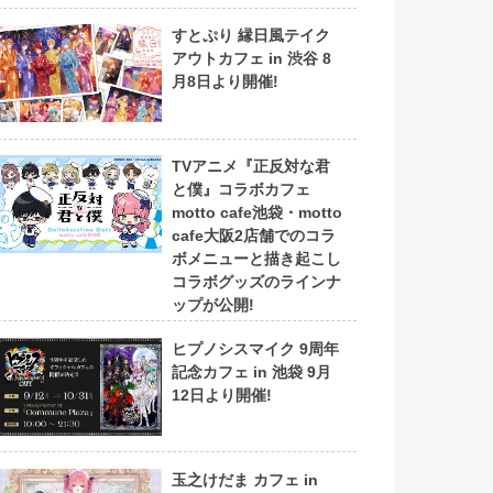
すとぷり 縁日風テイク
アウトカフェ in 渋谷 8
月8日より開催!
TVアニメ『正反対な君
と僕』コラボカフェ
motto cafe池袋・motto
cafe大阪2店舗でのコラ
ボメニューと描き起こし
コラボグッズのラインナ
ップが公開!
ヒプノシスマイク 9周年
記念カフェ in 池袋 9月
12日より開催!
玉之けだま カフェ in