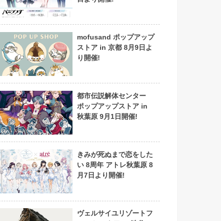
mofusand ポップアップ
ストア in 京都 8月9日よ
り開催!
都市伝説解体センター
ポップアップストア in
秋葉原 9月1日開催!
きみが死ぬまで恋をした
い 8周年 アトレ秋葉原 8
月7日より開催!
ヴェルサイユリゾートフ