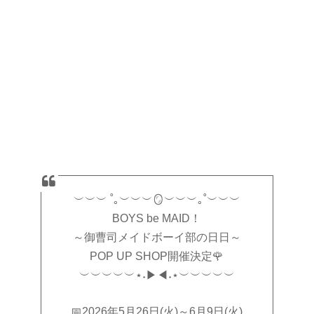
︶︶︶ ˚｡︶︶︶‌🪞︶︶︶｡˚︶︶︶‌
BOYS be MAID！
～御曹司メイドボーイ部の日日～
POP UP SHOP開催決定🌹
︶︶︶︶︶‌⋆˖▶◀˖⋆︶︶︶︶︶
📅2026年5月26日(火)～6月9日(火)