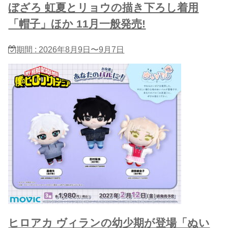
ぼざろ 虹夏とリョウの描き下ろし着用
「帽子」ほか 11月一般発売!
期間 : 2026年8月9日〜9月7日
ヒロアカ ヴィランの幼少期が登場「ぬい