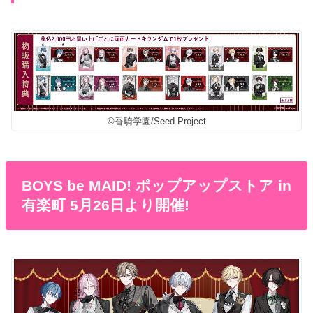
©香騎学園/Seed Project
BOYS be MAID! ポップアップストア in
有楽町 5月26日より開催!