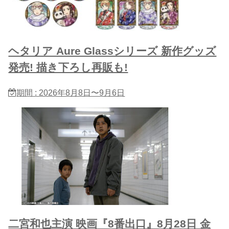
ヘタリア Aure Glassシリーズ 新作グッズ
発売! 描き下ろし再販も!
期間 : 2026年8月8日〜9月6日
二宮和也主演 映画『8番出口』8月28日 金