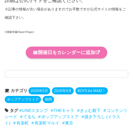
詳細は公式サイトをご確認ください。
※記事の情報が古い場合がありますのでお手数ですが公式サイトの情報をご
確認下さい。
©香騎学園/Seed Project
📅
開催日をカレンダーに追加
カテゴリ
2026年5月
2026年6月
BOYS be MAID！
ポップアップストア
期間
タグ
LINEスタンプ
THEキャラ
きょむ殿下
コンテンツ
シード
てるち
ポップアップストア
描き下ろし (イラス
ト)
有楽町
有楽町マルイ
東京