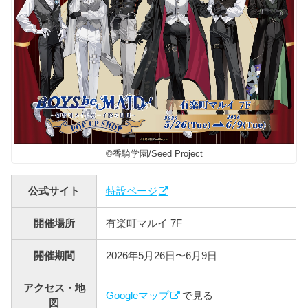
©香騎学園/Seed Project
公式サイト
特設ページ
開催場所
有楽町マルイ 7F
開催期間
2026年5月26日〜6月9日
アクセス・地
Googleマップ
で見る
図