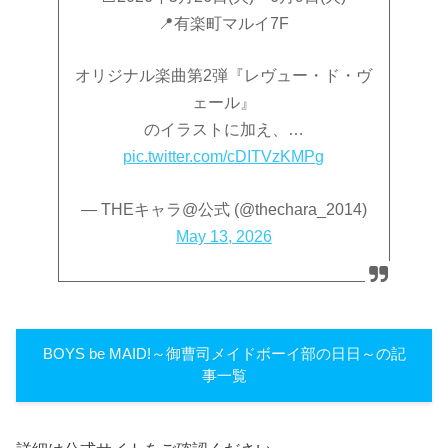
📍有楽町マルイ7F
オリジナル楽曲第2弾『レヴュー・ド・ヴ
ェール』
のイラストに加え、…
pic.twitter.com/cDITVzKMPg
— THEキャラ@公式 (@thechara_2014)
May 13, 2026
BOYS be MAID!～御曹司メイドボーイ部の日日～の記
事一覧