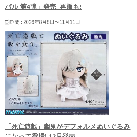
パル 第4弾」発売! 再販も!
期間 : 2026年8月8日〜11月11日
「死亡遊戯」幽鬼がデフォルメぬいぐるみ
になって登場! 12月発売