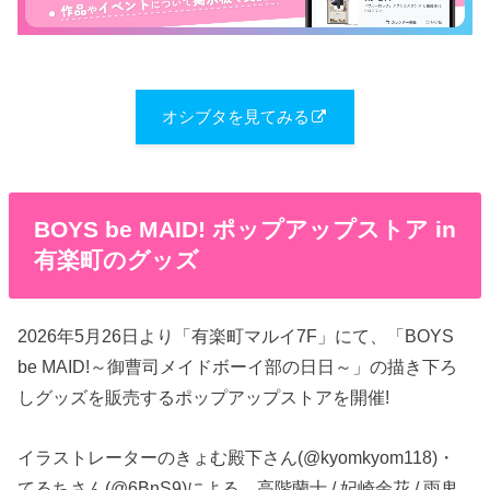
オシブタを見てみる
BOYS be MAID! ポップアップストア in
有楽町のグッズ
2026年5月26日より「有楽町マルイ7F」にて、「BOYS
be MAID!～御曹司メイドボーイ部の日日～」の描き下ろ
しグッズを販売するポップアップストアを開催!
イラストレーターのきょむ殿下さん(@kyomkyom118)・
てるちさん(@6BnS9)による、高階蘭士 / 妃崎余花 / 雨鬼