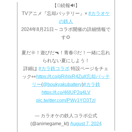
【⚾続報🔊】
TVアニメ『忘却バッテリー』×
#カラオケ
の鉄人
2024年8月21日～コラボ開催の詳細情報で
す🌻
夏だ🌞！遊びだ🔫！青春⚾だ！一緒に忘れ
られない夏にしよう！
詳細は
#カラ鉄コラボ
特設ページをチェ
ック👀
https://t.co/pRjhIxR4Zu
#忘却バッテ
リー
(
@boukyakubattery
)
#カラ鉄
https://t.co/46IUP2q4LV
pic.twitter.com/PWy1YO3TzI
— カラオケの鉄人コラボ公式
(@animegame_kt)
August 7, 2024