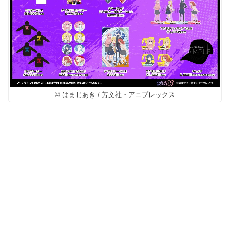
© はまじあき / 芳文社・アニプレックス