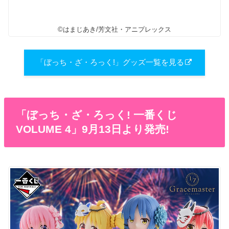
©はまじあき/芳文社・アニプレックス
「ぼっち・ざ・ろっく!」グッズ一覧を見る
「ぼっち・ざ・ろっく! 一番くじ
VOLUME 4」9月13日より発売!