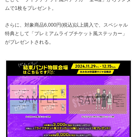
ムで1枚をプレゼント。
さらに、対象商品6,000円(税込)以上購入で、スペシャル
特典として「プレミアムライブチケット風ステッカー」
がプレゼントされる。