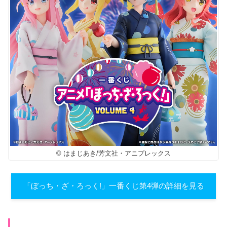
© はまじあき/芳文社・アニプレックス
「ぼっち・ざ・ろっく!」一番くじ第4弾の詳細を見る