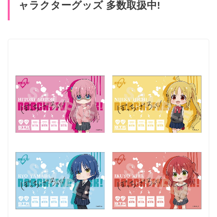
ャラクターグッズ 多数取扱中!