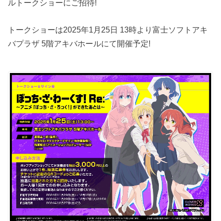
ルトークショーにご招待!
トークショーは2025年1月25日 13時より富士ソフトアキ
バプラザ 5階アキバホールにて開催予定!