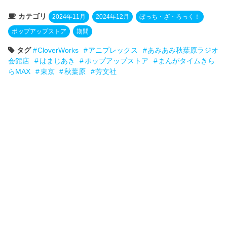
カテゴリ
2024年11月
2024年12月
ぼっち・ざ・ろっく！
ポップアップストア
期間
タグ
CloverWorks
アニプレックス
あみあみ秋葉原ラジオ
会館店
はまじあき
ポップアップストア
まんがタイムきら
らMAX
東京
秋葉原
芳文社