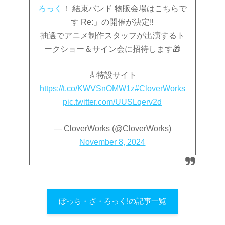
ろっく
！ 結束バンド 物販会場はこちらで
す Re:」の開催が決定‼
抽選でアニメ制作スタッフが出演するト
ークショー＆サイン会に招待します🎁
🎸特設サイト
https://t.co/KWVSnOMW1z
#CloverWorks
pic.twitter.com/UUSLqerv2d
— CloverWorks (@CloverWorks)
November 8, 2024
ぼっち・ざ・ろっく!の記事一覧