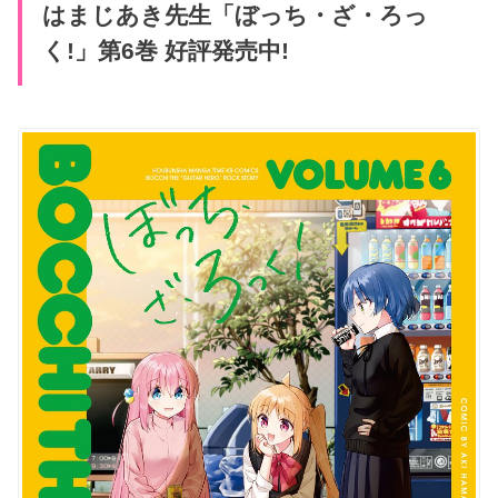
はまじあき先生「ぼっち・ざ・ろっ
く!」第6巻 好評発売中!