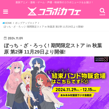
最新アニメ・漫画・ゲーム・声優・映画等のコラボニュースをお届け！
search
HOME
ポップアップストア
ぼっち・ざ・ろっく! 期間限定ストア in 秋葉原 第2弾 11月29日より開催!
2024.11.09
ぼっち・ざ・ろっく! 期間限定ストア in 秋葉
原 第2弾 11月29日より開催!