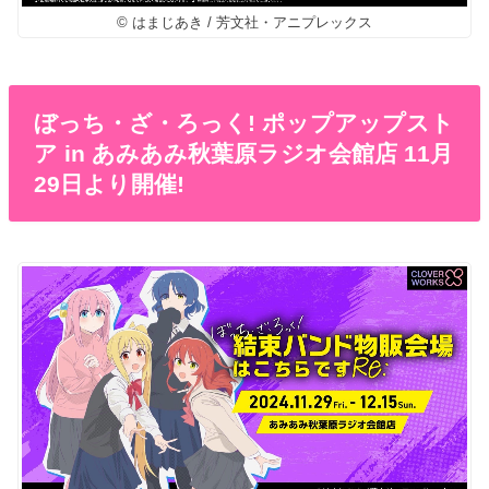
© はまじあき / 芳文社・アニプレックス
ぼっち・ざ・ろっく! ポップアップスト
ア in あみあみ秋葉原ラジオ会館店 11月
29日より開催!