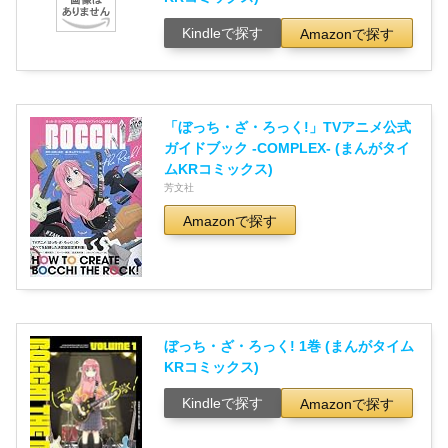
Kindleで探す
Amazonで探す
「ぼっち・ざ・ろっく!」TVアニメ公式
ガイドブック -COMPLEX- (まんがタイ
ムKRコミックス)
芳文社
Amazonで探す
ぼっち・ざ・ろっく! 1巻 (まんがタイム
KRコミックス)
Kindleで探す
Amazonで探す