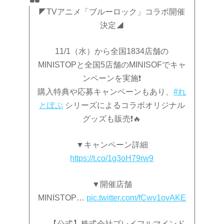
◤TVアニメ「ブルーロック」コラボ開催
決定◢
11/1（水）から全国1834店舗の
MINISTOPと全国5店舗のMINISOFでキャ
ンペーンを実施❗️
購入特典や応募キャンペーンもあり、
#れ
とぽぷ
シリーズによるコラボオリジナル
グッズも販売❗️🔥
▼キャンペーン詳細
https://t.co/1g3oH79rw9
▼開催店舗
MINISTOP…
pic.twitter.com/fCwv1ovAKE
— 【公式】株式会社プレイフルマインド