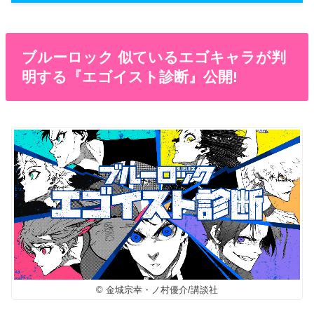
ブルーロック 似ているエゴキャラが判
明する『エゴイスト診断』公開!
© 金城宗幸・ノ村優介/講談社