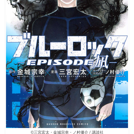
©三宮宏太・金城宗幸・ノ村優介 / 講談社