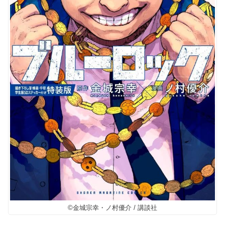
©金城宗幸・ノ村優介 / 講談社