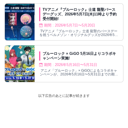
TVアニメ『ブルーロック』士道 龍聖バース
デーグッズ、2026年5月7日(木)11時より予約
受付開始!
期間 : 2026年5月7日〜5月20日
TVアニメ『ブルーロック』士道 龍聖のバースデー
を祝うベルメゾン・オリジナルグッズが2026年5月
7日(木)11時より予約開始！描き起こしミニキャラ
をデザインした缶バッジやアクリルスタンドの他、
ファブリックポスター、ケーキトッパーなども。今
後も他キャラクターが続々登場予定。
ブルーロック × GiGO 5月16日よりコラボキ
ャンペーン実施!
期間 : 2026年5月16日〜5月31日
アニメ「ブルーロック」× GiGOによるコラボキャ
ンペーンが、2026年5月16日〜5月31日までの期間
限定で開催される。
以下広告のあとに記事が続きます