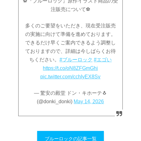
⚽️『ブルーロック』原作イラスト商品の受
注販売について⚽️
多くのご要望をいただき、現在受注販売
の実施に向けて準備を進めております。
できるだけ早くご案内できるよう調整し
ておりますので、詳細は今しばらくお待
ちください。
#ブルーロック
#エゴい
https://t.co/oN8ZFGmGhj
pic.twitter.com/cchIyEX8Sv
— 驚安の殿堂 ドン・キホーテ🐧
(@donki_donki)
May 14, 2026
ブルーロックの記事一覧