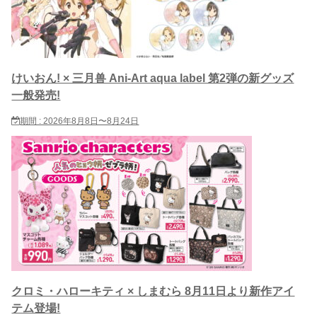
けいおん! × 三月兽 Ani-Art aqua label 第2弾の新グッズ
一般発売!
期間 : 2026年8月8日〜8月24日
クロミ・ハローキティ × しまむら 8月11日より新作アイ
テム登場!