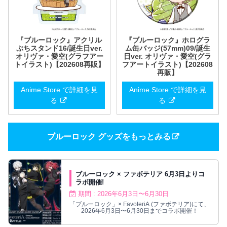
『ブルーロック』アクリル
『ブルーロック』ホログラ
ぷちスタンド16/誕生日ver.
ム缶バッジ(57mm)09/誕生
オリヴァ・愛空(グラフアー
日ver. オリヴァ・愛空(グラ
トイラスト)【202608再販】
フアートイラスト)【202608
再販】
Anime Store で詳細を見
Anime Store で詳細を見
る
る
ブルーロック グッズをもっとみる
ブルーロック × ファボテリア 6月3日よりコ
ラボ開催!
期間 : 2026年6月3日〜6月30日
「ブルーロック」× FavoteriA (ファボテリア)にて、
2026年6月3日〜6月30日までコラボ開催！