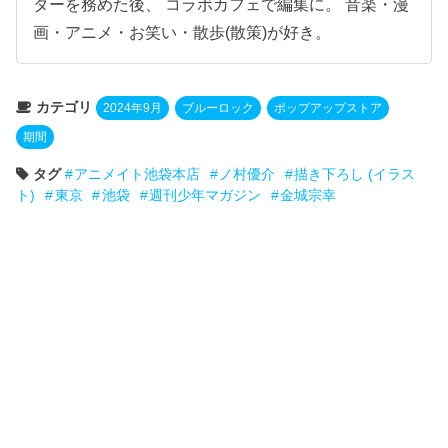
ターを務めた後、 コラボカフェで編集に。 音楽・漫
画・アニメ・お笑い・散歩(散策)が好き。
カテゴリ
2024年9月
ブルーロック
ポップアップストア
期間
タグ
アニメイト池袋本店
ノ村優介
描き下ろし (イラス
ト)
東京
池袋
週刊少年マガジン
金城宗幸