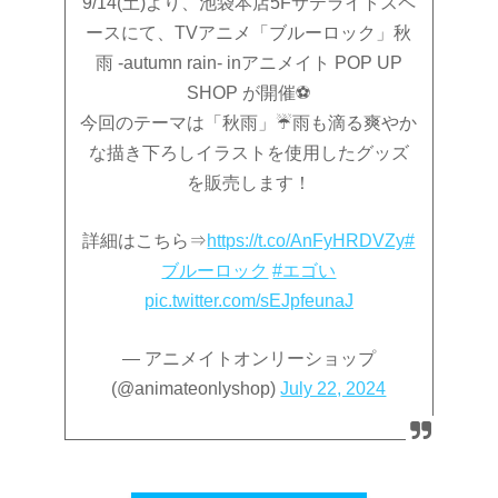
9/14(土)より、池袋本店5Fサテライトスペ
ースにて、TVアニメ「ブルーロック」秋
雨 -autumn rain- inアニメイト POP UP
SHOP が開催⚽️
今回のテーマは「秋雨」☔️雨も滴る爽やか
な描き下ろしイラストを使用したグッズ
を販売します！
詳細はこちら⇒
https://t.co/AnFyHRDVZy
#
ブルーロック
#エゴい
pic.twitter.com/sEJpfeunaJ
— アニメイトオンリーショップ
(@animateonlyshop)
July 22, 2024