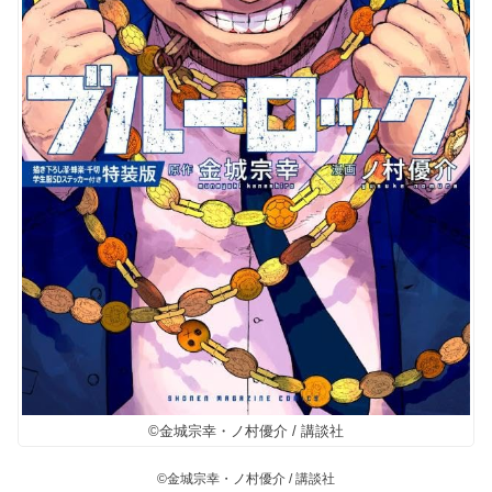
©金城宗幸・ノ村優介 / 講談社
©金城宗幸・ノ村優介 / 講談社