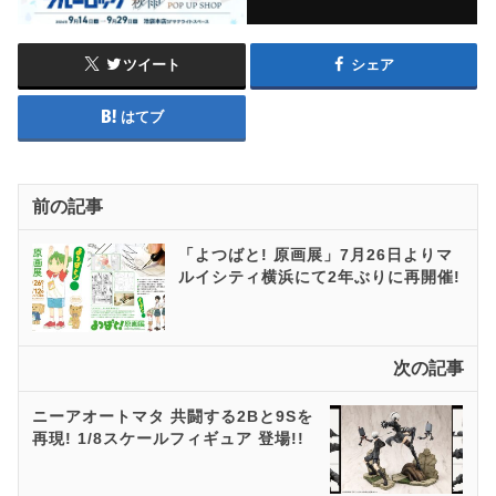
ツイート
シェア
はてブ
前の記事
「よつばと! 原画展」7月26日よりマ
ルイシティ横浜にて2年ぶりに再開催!
次の記事
ニーアオートマタ 共闘する2Bと9Sを
再現! 1/8スケールフィギュア 登場!!