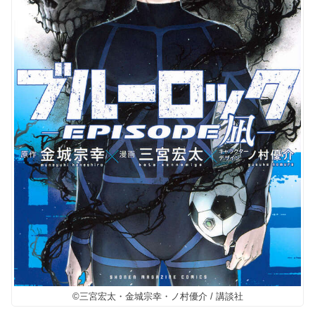
©三宮宏太・金城宗幸・ノ村優介 / 講談社