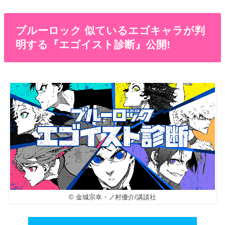
ブルーロック 似ているエゴキャラが判
明する『エゴイスト診断』公開!
© 金城宗幸・ノ村優介/講談社