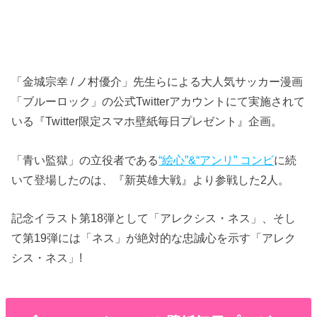
「金城宗幸 / ノ村優介」先生らによる大人気サッカー漫画
「ブルーロック」の公式Twitterアカウントにて実施されて
いる『Twitter限定スマホ壁紙毎日プレゼント』企画。
「青い監獄」の立役者である
“絵心”&“アンリ” コンビ
に続
いて登場したのは、『新英雄大戦』より参戦した2人。
記念イラスト第18弾として「アレクシス・ネス」、そし
て第19弾には「ネス」が絶対的な忠誠心を示す「アレク
シス・ネス」!