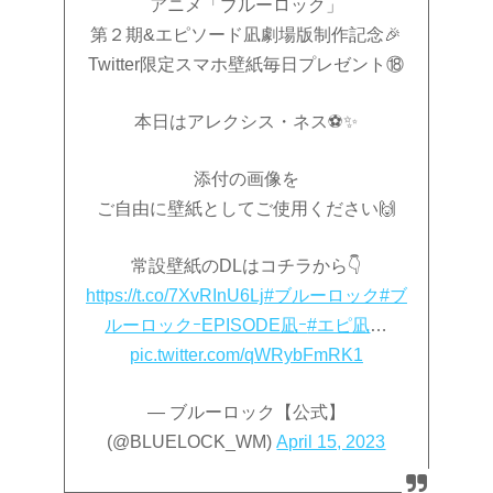
アニメ「ブルーロック」
第２期&エピソード凪劇場版制作記念🎉
Twitter限定スマホ壁紙毎日プレゼント⑱
本日はアレクシス・ネス⚽️✨
添付の画像を
ご自由に壁紙としてご使用ください🙌
常設壁紙のDLはコチラから👇
https://t.co/7XvRInU6Lj
#ブルーロック
#ブ
ルーロックｰEPISODE凪ｰ
#エピ凪
…
pic.twitter.com/qWRybFmRK1
— ブルーロック【公式】
(@BLUELOCK_WM)
April 15, 2023