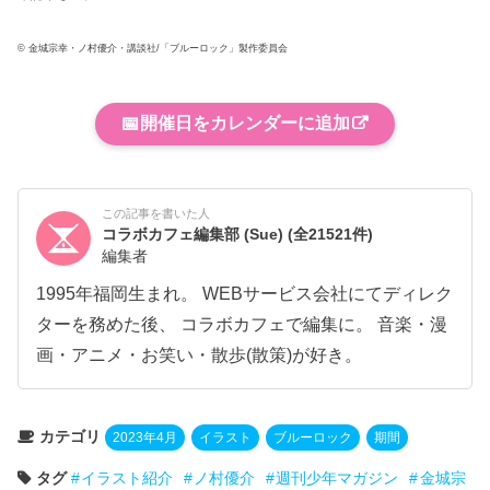
© 金城宗幸・ノ村優介・講談社/「ブルーロック」製作委員会
📅
開催日をカレンダーに追加
この記事を書いた人
コラボカフェ編集部 (Sue)
(全21521件)
編集者
1995年福岡生まれ。 WEBサービス会社にてディレク
ターを務めた後、 コラボカフェで編集に。 音楽・漫
画・アニメ・お笑い・散歩(散策)が好き。
カテゴリ
2023年4月
イラスト
ブルーロック
期間
タグ
イラスト紹介
ノ村優介
週刊少年マガジン
金城宗