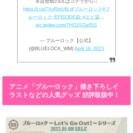
常設壁紙のDLはコチラから👇
https://t.co/7XvRInU6Lj
#ブルーロック
#ブ
ルーロックｰEPISODE凪ｰ
#エピ凪
…
pic.twitter.com/7HO2SGg05S
— ブルーロック【公式】
(@BLUELOCK_WM)
April 16, 2023
アニメ「ブルーロック」描き下ろしイ
ラストなどの人気グッズ 好評取扱中！