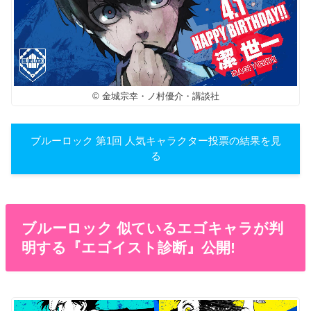
© 金城宗幸・ノ村優介・講談社
ブルーロック 第1回 人気キャラクター投票の結果を見
る
ブルーロック 似ているエゴキャラが判
明する『エゴイスト診断』公開!