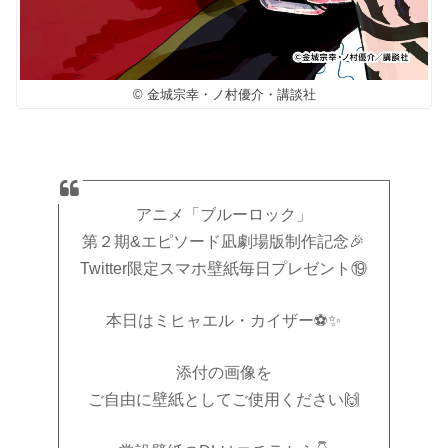
© 金城宗幸・ノ村優介・講談社
アニメ「ブルーロック」
第２期&エピソード凪劇場版制作記念🎉
Twitter限定スマホ壁紙毎日プレゼント⑲
本日はミヒャエル・カイザー⚽️✨
添付の画像を
ご自由に壁紙としてご使用ください🙌