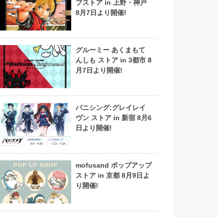
プストア in 上野・神戸
8月7日より開催!
グルーミー あくまもて
んしも ストア in 3都市 8
月7日より開催!
パニシング:グレイレイ
ヴン ストア in 新宿 8月6
日より開催!
mofusand ポップアップ
ストア in 京都 8月9日よ
り開催!