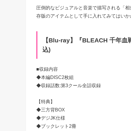
圧倒的なビジュアルと音楽で描写される「相
存版のアイテムとして手に入れてみてはいか
【Blu-ray】『BLEACH 千年
込)
■収録内容
◆本編DISC2枚組
◆収録話数:第3クール全話収録
【特典】
◆三方背BOX
◆デジJK仕様
◆ブックレット2冊