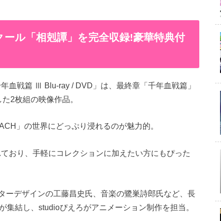
クール「相剋譚」を完全収録!豪華特典付
戦篇 Ⅲ Blu-ray / DVD」は、最終章「千年血戦篇」
した2枚組の映像作品。
LEACH」の世界にどっぷり浸れるのが魅力的。
開されており、手軽にコレクションに加えたい方にもぴった
ターデザインの工藤昌史氏、音楽の鷺巣詩郎氏など、長
が集結し、studioぴえろがアニメーション制作を担当。