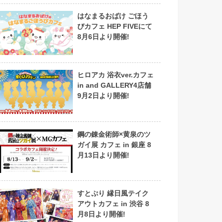
はなまるおばけ ごほう
びカフェ HEP FIVEにて
8月6日より開催!
ヒロアカ 浴衣ver.カフェ
in and GALLERY4店舗
9月2日より開催!
鋼の錬金術師×黄泉のツ
ガイ展 カフェ in 銀座 8
月13日より開催!
すとぷり 縁日風テイク
アウトカフェ in 渋谷 8
月8日より開催!