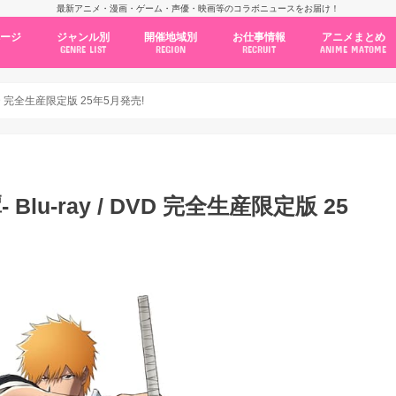
最新アニメ・漫画・ゲーム・声優・映画等のコラボニュースをお届け！
ページ
ジャンル別
開催地域別
お仕事情報
アニメまとめ
GENRE LIST
REGION
RECRUIT
ANIME MATOME
コラボカフェ
常設店舗
ポップアップストア
原画展・展示会
くじ / プライズ / ガチャ
店舗系コラボ
テーマパーク・遊園地
アニメ・漫画の期間限定イベント
グッズ
ファッション
コミック・ムック本
新作アニメ情報
ニュース
池袋
秋葉原
新宿
大阪
福岡
名古屋
カプコン
NSグループ
BENELIC
アニメイト
トランジットホールディングス
モトヤフーズ
TOWER RECORDS
タブリエ・マーケティング
GENDA GiGO Entertainment
 DVD 完全生産限定版 25年5月発売!
Blu-ray / DVD 完全生産限定版 25