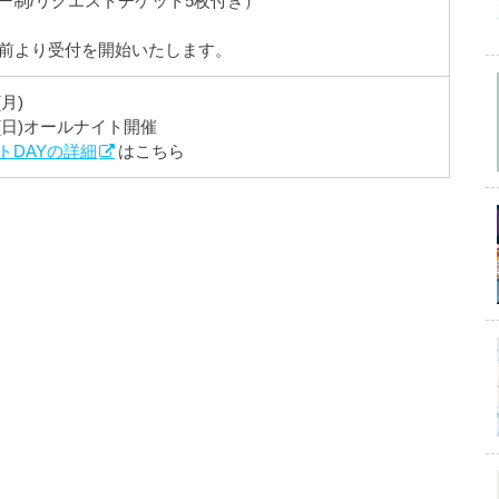
ー制/リクエストチケット5枚付き）
分前より受付を開始いたします。
(月)
30(日)オールナイト開催
トDAYの詳細
はこちら