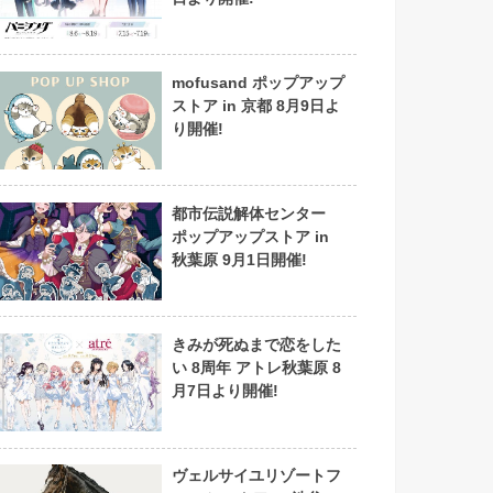
mofusand ポップアップ
ストア in 京都 8月9日よ
り開催!
都市伝説解体センター
ポップアップストア in
秋葉原 9月1日開催!
きみが死ぬまで恋をした
い 8周年 アトレ秋葉原 8
月7日より開催!
ヴェルサイユリゾートフ