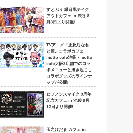
すとぷり 縁日風テイク
アウトカフェ in 渋谷 8
月8日より開催!
TVアニメ『正反対な君
と僕』コラボカフェ
motto cafe池袋・motto
cafe大阪2店舗でのコラ
ボメニューと描き起こし
コラボグッズのラインナ
ップが公開!
ヒプノシスマイク 9周年
記念カフェ in 池袋 9月
12日より開催!
玉之けだま カフェ in