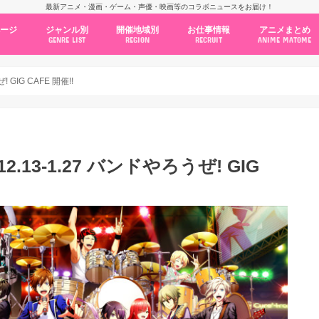
最新アニメ・漫画・ゲーム・声優・映画等のコラボニュースをお届け！
ページ
ジャンル別
開催地域別
お仕事情報
アニメまとめ
GENRE LIST
REGION
RECRUIT
ANIME MATOME
コラボカフェ
常設店舗
ポップアップストア
原画展・展示会
くじ / プライズ / ガチャ
店舗系コラボ
テーマパーク・遊園地
アニメ・漫画の期間限定イベント
グッズ
ファッション
コミック・ムック本
新作アニメ情報
ニュース
池袋
秋葉原
新宿
大阪
福岡
名古屋
カプコン
NSグループ
BENELIC
アニメイト
トランジットホールディングス
モトヤフーズ
TOWER RECORDS
タブリエ・マーケティング
GENDA GiGO Entertainment
GIG CAFE 開催!!
.13-1.27 バンドやろうぜ! GIG