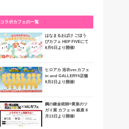
コラボカフェの一覧
はなまるおばけ ごほう
びカフェ HEP FIVEにて
8月6日より開催!
ヒロアカ 浴衣ver.カフェ
in and GALLERY4店舗
9月2日より開催!
鋼の錬金術師×黄泉のツ
ガイ展 カフェ in 銀座 8
月13日より開催!