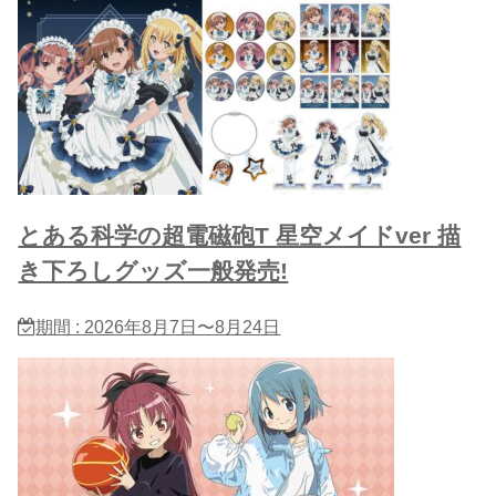
とある科学の超電磁砲T 星​空メイドver 描
き下ろしグッズ一般発売!
期間 : 2026年8月7日〜8月24日