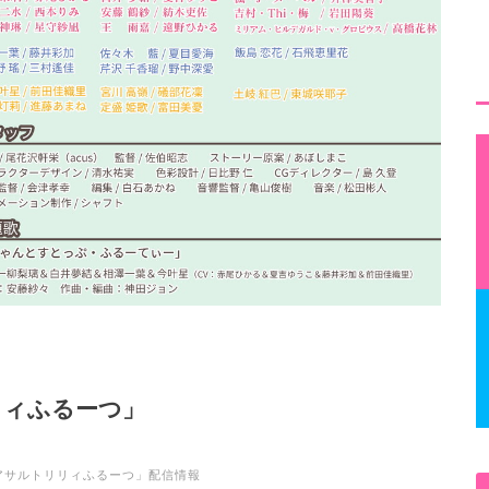
リィふるーつ」
アサルトリリィふるーつ」配信情報