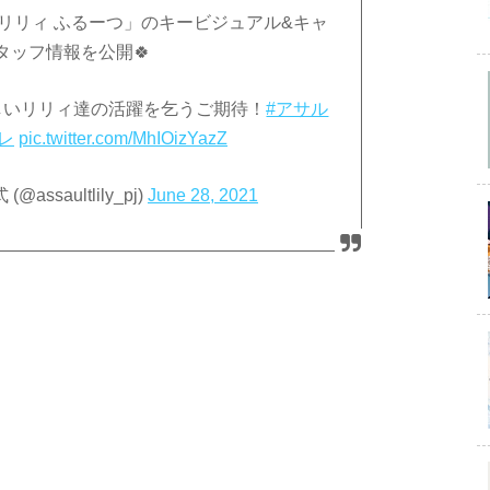
リリィ ふるーつ」のキービジュアル&キャ
タッフ情報を公開🍀
しいリリィ達の活躍を乞うご期待！
#アサル
レ
pic.twitter.com/MhIOizYazZ
ssaultlily_pj)
June 28, 2021