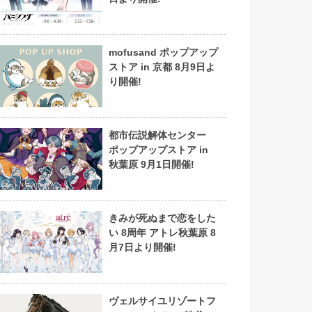
mofusand ポップアップ
ストア in 京都 8月9日よ
り開催!
都市伝説解体センター
ポップアップストア in
秋葉原 9月1日開催!
きみが死ぬまで恋をした
い 8周年 アトレ秋葉原 8
月7日より開催!
ヴェルサイユリゾートフ