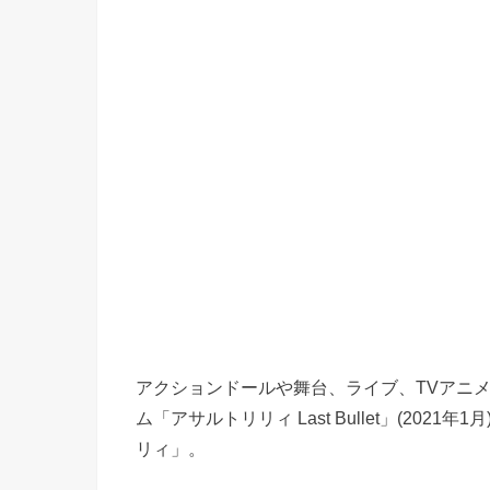
アクションドールや舞台、ライブ、TVアニ
ム「アサルトリリィ Last Bullet」(2
リィ」。