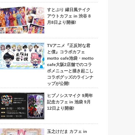
すとぷり 縁日風テイク
アウトカフェ in 渋谷 8
月8日より開催!
TVアニメ『正反対な君
と僕』コラボカフェ
motto cafe池袋・motto
cafe大阪2店舗でのコラ
ボメニューと描き起こし
コラボグッズのラインナ
ップが公開!
ヒプノシスマイク 9周年
記念カフェ in 池袋 9月
12日より開催!
玉之けだま カフェ in