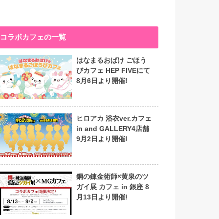
コラボカフェの一覧
はなまるおばけ ごほう
びカフェ HEP FIVEにて
8月6日より開催!
ヒロアカ 浴衣ver.カフェ
in and GALLERY4店舗
9月2日より開催!
鋼の錬金術師×黄泉のツ
ガイ展 カフェ in 銀座 8
月13日より開催!