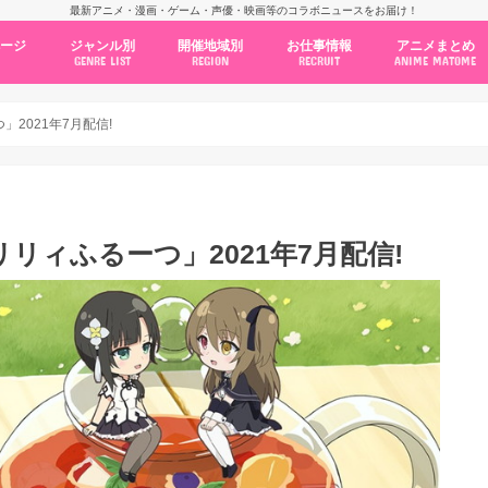
最新アニメ・漫画・ゲーム・声優・映画等のコラボニュースをお届け！
ページ
ジャンル別
開催地域別
お仕事情報
アニメまとめ
GENRE LIST
REGION
RECRUIT
ANIME MATOME
コラボカフェ
常設店舗
ポップアップストア
原画展・展示会
くじ / プライズ / ガチャ
店舗系コラボ
テーマパーク・遊園地
アニメ・漫画の期間限定イベント
グッズ
ファッション
コミック・ムック本
新作アニメ情報
ニュース
池袋
秋葉原
新宿
大阪
福岡
名古屋
カプコン
NSグループ
BENELIC
アニメイト
トランジットホールディングス
モトヤフーズ
TOWER RECORDS
タブリエ・マーケティング
GENDA GiGO Entertainment
2021年7月配信!
ィふるーつ」2021年7月配信!