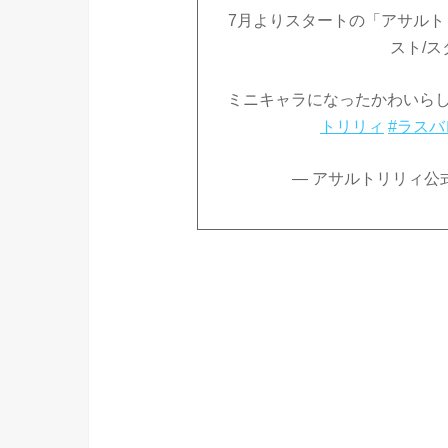
7月よりスタートの「アサルト
スト/ス
ミニキャラになったかわいら
トリリィ
#ラスバ
— アサルトリリィ公式 (@a