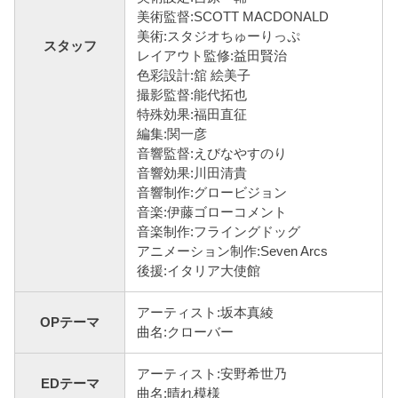
美術監督:SCOTT MACDONALD
美術:スタジオちゅーりっぷ
スタッフ
レイアウト監修:益田賢治
色彩設計:舘 絵美子
撮影監督:能代拓也
特殊効果:福田直征
編集:関一彦
音響監督:えびなやすのり
音響効果:川田清貴
音響制作:グロービジョン
音楽:伊藤ゴローコメント
音楽制作:フライングドッグ
アニメーション制作:Seven Arcs
後援:イタリア大使館
アーティスト:坂本真綾
OPテーマ
曲名:クローバー
アーティスト:安野希世乃
EDテーマ
曲名:晴れ模様