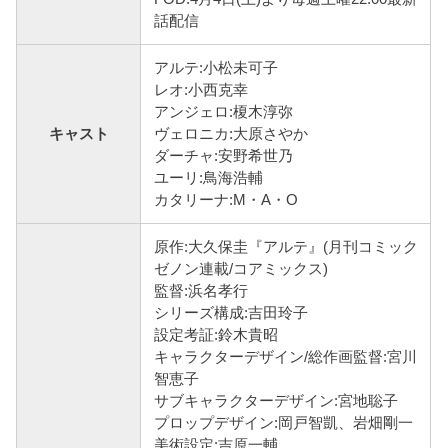
話配信
アルテ:小松未可子
レオ:小西克幸
アンジェロ:榎木淳弥
キャスト
ヴェロニカ:大原さやか
ダーチャ:安野希世乃
ユーリ:鳥海浩輔
カタリーナ:M・A・O
原作:大久保圭『アルテ』(月刊コミック
ゼノン連載/コアミックス)
監督:浜名孝行
シリーズ構成:吉田玲子
設定考証:鈴木貴昭
キャラクターデザイン/総作画監督:宮川
智恵子
サブキャラクターデザイン:宮地聡子
プロップデザイン:岡戸智凱、岩畑剛一
美術設定:吉原一輔