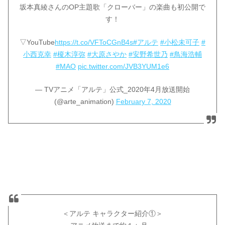
坂本真綾さんのOP主題歌「クローバー」の楽曲も初公開で
す！
▽YouTube
https://t.co/VFToCGnB4s
#アルテ
#小松未可子
#
小西克幸
#榎木淳弥
#大原さやか
#安野希世乃
#鳥海浩輔
#MAO
pic.twitter.com/JVB3YUM1e6
— TVアニメ「アルテ」公式_2020年4月放送開始
(@arte_animation)
February 7, 2020
＜アルテ キャラクター紹介①＞