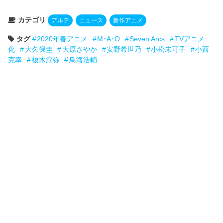
カテゴリ
アルテ
ニュース
新作アニメ
タグ
2020年春アニメ
M･A･O
Seven Arcs
TVアニメ
化
大久保圭
大原さやか
安野希世乃
小松未可子
小西
克幸
榎木淳弥
鳥海浩輔