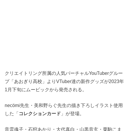
クリエイトリング所属の人気バーチャルYouTuberグルー
プ「あおぎり高校」よりVTuber達の新作グッズが2023年
1月下旬にムービックから発売される。
necömi先生・美和野らぐ先生の描き下ろしイラスト使用
した「
コレクションカード
」が登場。
音霊魂子・石狩あかり・大代真白・山黒音玄・栗駒こま