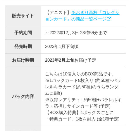
【アニスト】
あおぎり高校「コレクシ
販売サイト
ョンカード」の商品一覧ページ
予約期間
～2022年12月3日 23時59分まで
発売時期
2023年1月下旬頃
お届け時期
2023年2月上旬
お届け予定
こちらは10個入りのBOX商品です。
※1パックカード8枚入り (約50種+パラ
レルキラカード(約50種)のうちランダ
ムに8枚)
パック内容
※収録レアリティ : 約50種+パラレルキ
ラ・箔押しサインカード等 (予定)
【BOX購入特典】1ボックスごとに
「特典カード」1枚を封入 (全1種予定)