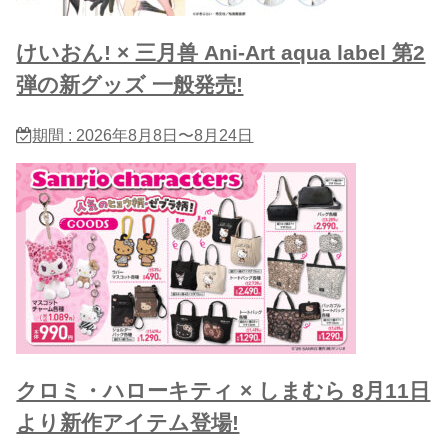
けいおん! × 三月兽 Ani-Art aqua label 第2
弾の新グッズ 一般発売!
期間 : 2026年8月8日〜8月24日
クロミ・ハローキティ × しまむら 8月11日
より新作アイテム登場!