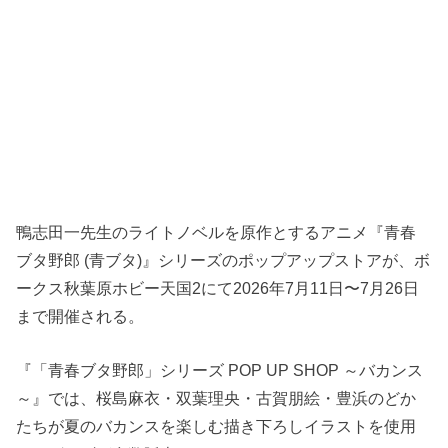
鴨志田一先生のライトノベルを原作とするアニメ『青春
ブタ野郎 (青ブタ)』シリーズのポップアップストアが、ボ
ークス秋葉原ホビー天国2にて2026年7月11日〜7月26日
まで開催される。
『「青春ブタ野郎」シリーズ POP UP SHOP ～バカンス
～』では、桜島麻衣・双葉理央・古賀朋絵・豊浜のどか
たちが夏のバカンスを楽しむ描き下ろしイラストを使用