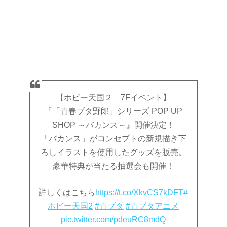
【ホビー天国２ 7Fイベント】
『「青春ブタ野郎」シリーズ POP UP
SHOP ～バカンス～』開催決定！
「バカンス」がコンセプトの新規描き下
ろしイラストを使用したグッズを販売。
豪華特典が当たる抽選会も開催！
詳しくはこちら
https://t.co/XkvCS7kDFT
#
ホビー天国2
#青ブタ
#青ブタアニメ
pic.twitter.com/pdeuRC8mdQ