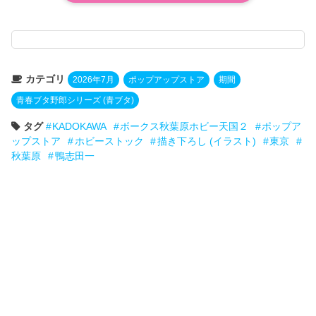
カテゴリ
2026年7月
ポップアップストア
期間
青春ブタ野郎シリーズ (青ブタ)
タグ
KADOKAWA
ボークス秋葉原ホビー天国２
ポップア
ップストア
ホビーストック
描き下ろし (イラスト)
東京
秋葉原
鴨志田一