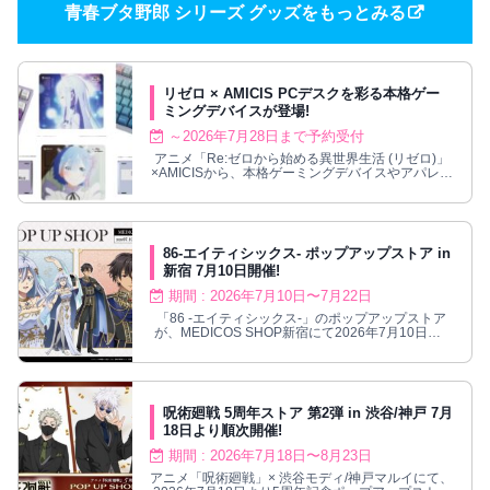
青春ブタ野郎 シリーズ グッズをもっとみる
リゼロ × AMICIS PCデスクを彩る本格ゲー
ミングデバイスが登場!
～2026年7月28日まで予約受付
アニメ「Re:ゼロから始める異世界生活 (リゼロ)」
×AMICISから、本格ゲーミングデバイスやアパレル
が2026年12月発売。
86-エイティシックス- ポップアップストア in
新宿 7月10日開催!
期間 : 2026年7月10日〜7月22日
「86 -エイティシックス-」のポップアップストア
が、MEDICOS SHOP新宿にて2026年7月10日〜7
月22日まで開催される。
呪術廻戦 5周年ストア 第2弾 in 渋谷/神戸 7月
18日より順次開催!
期間 : 2026年7月18日〜8月23日
アニメ「呪術廻戦」× 渋谷モディ/神戸マルイにて、