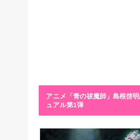
アニメ「青の祓魔師」島根啓明結
ュアル第1弾