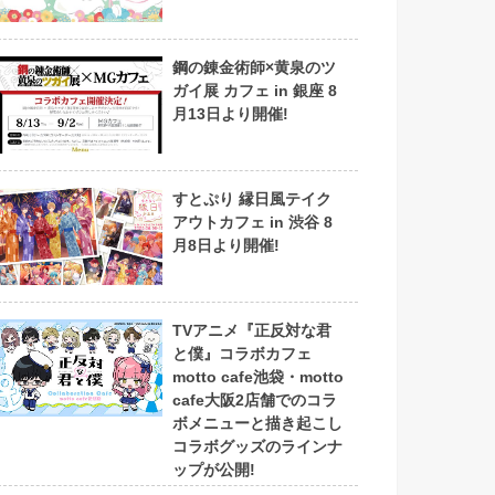
鋼の錬金術師×黄泉のツ
ガイ展 カフェ in 銀座 8
月13日より開催!
すとぷり 縁日風テイク
アウトカフェ in 渋谷 8
月8日より開催!
TVアニメ『正反対な君
と僕』コラボカフェ
motto cafe池袋・motto
cafe大阪2店舗でのコラ
ボメニューと描き起こし
コラボグッズのラインナ
ップが公開!