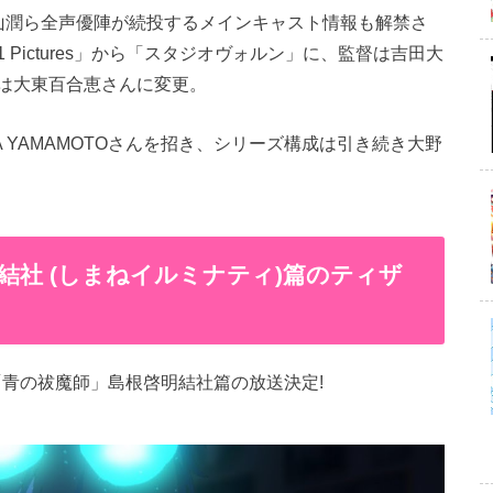
山潤ら全声優陣が続投するメインキャスト情報も解禁さ
Pictures」から「スタジオヴォルン」に、監督は吉田大
は大東百合恵さんに変更。
 YAMAMOTOさんを招き、シリーズ構成は引き続き大野
結社 (しまねイルミナティ)篇のティザ
「青の祓魔師」島根啓明結社篇の放送決定!