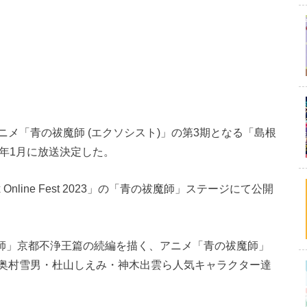
メ「青の祓魔師 (エクソシスト)」の第3期となる「島根
4年1月に放送決定した。
 Online Fest 2023」の「青の祓魔師」ステージにて公開
魔師」京都不浄王篇の続編を描く、アニメ「青の祓魔師」
奥村雪男・杜山しえみ・神木出雲ら人気キャラクター達