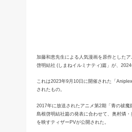
加藤和恵先生による人気漫画を原作としたアニ
啓明結社 (しまねイルミナティ)篇」が、202
これは2023年9月10日に開催された「Aniplex
されたもの。
2017年に放送されたアニメ第2期「青の祓
島根啓明結社篇の発表に合わせて、奥村燐・
を映すティザーPVが公開された。