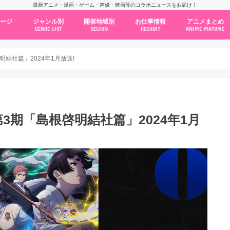
最新アニメ・漫画・ゲーム・声優・映画等のコラボニュースをお届け！
ページ
ジャンル別
開催地域別
お仕事情報
アニメまとめ
GENRE LIST
REGION
RECRUIT
ANIME MATOME
コラボカフェ
常設店舗
ポップアップストア
原画展・展示会
くじ / プライズ / ガチャ
店舗系コラボ
テーマパーク・遊園地
アニメ・漫画の期間限定イベント
グッズ
ファッション
コミック・ムック本
新作アニメ情報
ニュース
池袋
秋葉原
新宿
大阪
福岡
名古屋
カプコン
NSグループ
BENELIC
アニメイト
トランジットホールディングス
モトヤフーズ
TOWER RECORDS
タブリエ・マーケティング
GENDA GiGO Entertainment
明結社篇」2024年1月放送!
第3期「島根啓明結社篇」2024年1月