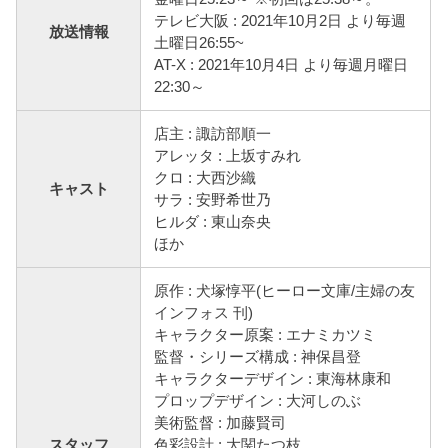
テレビ大阪 : 2021年10月2日 より毎週
放送情報
土曜日26:55~
AT-X : 2021年10月4日 より毎週月曜日
22:30～
店主 : 諏訪部順一
アレッタ : 上坂すみれ
クロ : 大西沙織
キャスト
サラ : 安野希世乃
ヒルダ : 東山奈央
ほか
原作 : 犬塚惇平(ヒーロー文庫/主婦の友
インフォス 刊)
キャラクター原案 : エナミカツミ
監督・シリーズ構成 : 神保昌登
キャラクターデザイン : 東海林康和
プロップデザイン : 大河しのぶ
美術監督 : 加藤賢司
スタッフ
色彩設計 : 大関たつ枝