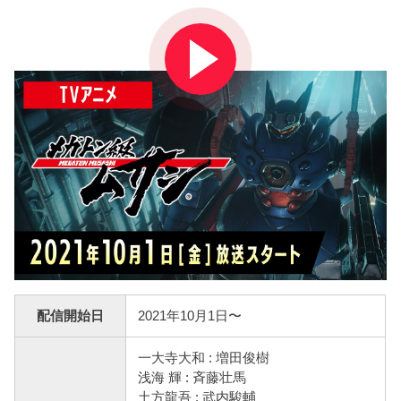
配信開始日
2021年10月1日〜
一大寺大和 : 増田俊樹
浅海 輝 : 斉藤壮馬
土方龍吾 : 武内駿輔