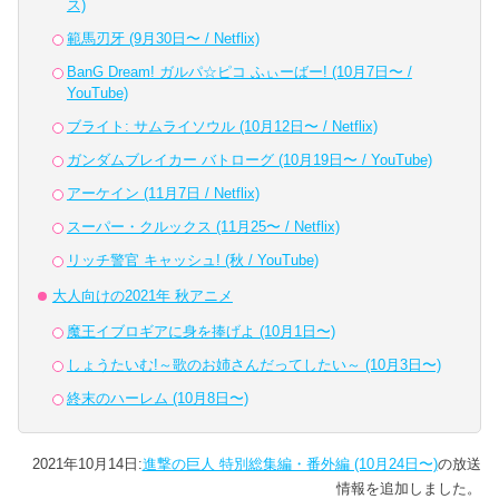
ス)
範馬刃牙 (9月30日〜 / Netflix)
BanG Dream! ガルパ☆ピコ ふぃーばー! (10月7日〜 /
YouTube)
ブライト: サムライソウル (10月12日〜 / Netflix)
ガンダムブレイカー バトローグ (10月19日〜 / YouTube)
アーケイン (11月7日 / Netflix)
スーパー・クルックス (11月25〜 / Netflix)
リッチ警官 キャッシュ! (秋 / YouTube)
大人向けの2021年 秋アニメ
魔王イブロギアに身を捧げよ (10月1日〜)
しょうたいむ!～歌のお姉さんだってしたい～ (10月3日〜)
終末のハーレム (10月8日〜)
2021年10月14日:
進撃の巨人 特別総集編・番外編 (10月24日〜)
の放送
情報を追加しました。