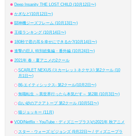
Deep Insanity THE LOST CHILD (10月12日〜)
かぎなど(10月12日〜)
闘神機ジーズフレーム (10月13日〜)
王様ランキング (10月14日〜)
180秒で君の耳を幸せにできるか?(10月14日〜)
進撃の巨人 特別総集編・番外編 (10月24日〜)
2021年 春・夏アニメの2クール
SCARLET NEXUS (スカーレットネクサス) 第2クール (10
月1日〜)
86-エイティシックス- 第2クール(10月2日〜)
無職転生 ～異世界行ったら本気だす～ 第2期 (10月3日〜)
白い砂のアクアトープ 第2クール (10月5日〜)
猫ジョッキー (11月)
VOD(Netflix・YouTube・ディズニープラス)の2021年 秋アニメ
スター・ウォーズ:ビジョンズ (9月22日〜 / ディズニープラ