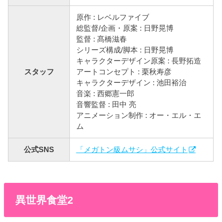
原作 : レベルファイブ
総監督/企画・原案 : 日野晃博
監督 : 髙橋滋春
シリーズ構成/脚本 : 日野晃博
キャラクターデザイン原案 : 長野拓造
スタッフ
アートコンセプト : 栗秋寿彦
キャラクターデザイン : 池田裕治
音楽 : 西郷憲一郎
音響監督 : 田中 亮
アニメーション制作 : オー・エル・エ
ム
公式SNS
「メガトン級ムサシ」公式サイト
異世界食堂2