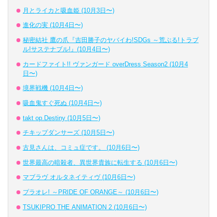
月とライカと吸血姫 (10月3日〜)
進化の実 (10月4日〜)
秘密結社 鷹の爪『吉田勝子のヤバイわ!SDGs ～荒ぶる!トラブ
ル!サステナブル!』(10月4日〜)
カードファイト!! ヴァンガード overDress Season2 (10月4
日〜)
境界戦機 (10月4日〜)
吸血鬼すぐ死ぬ (10月4日〜)
takt op.Destiny (10月5日〜)
チキップダンサーズ (10月5日〜)
古見さんは、コミュ症です。 (10月6日〜)
世界最高の暗殺者、異世界貴族に転生する (10月6日〜)
マブラヴ オルタネイティヴ (10月6日〜)
プラオレ! ～PRIDE OF ORANGE～ (10月6日〜)
TSUKIPRO THE ANIMATION 2 (10月6日〜)