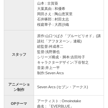
山本 : 古賀葵
大葉真由 : 和優希
岡田さえ : 陶山恵実里
石井啄郎 : 村田太志
桜庭華子 : 大西沙織
原作:山口つばさ「ブルーピリオド」(講
談社「アフタヌーン」連載)
総監督:舛成孝二
監督:浅野勝也
スタッフ
シリーズ構成・脚本:吉田玲子
キャラクターデザイン:下谷智之
音楽:井上一平
制作:Seven Arcs
アニメーショ
Seven Arcs (セブン・アークス)
ン制作
アーティスト : Omoinotake
OPテーマ
曲名 : 「EVERBLUE」