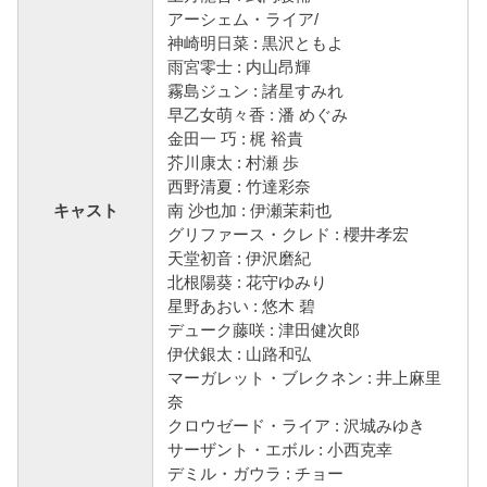
アーシェム・ライア/
神崎明日菜 : 黒沢ともよ
雨宮零士 : 内山昂輝
霧島ジュン : 諸星すみれ
早乙女萌々香 : 潘 めぐみ
金田一 巧 : 梶 裕貴
芥川康太 : 村瀬 歩
西野清夏 : 竹達彩奈
キャスト
南 沙也加 : 伊瀬茉莉也
グリファース・クレド : 櫻井孝宏
天堂初音 : 伊沢磨紀
北根陽葵 : 花守ゆみり
星野あおい : 悠木 碧
デューク藤咲 : 津田健次郎
伊伏銀太 : 山路和弘
マーガレット・ブレクネン : 井上麻里
奈
クロウゼード・ライア : 沢城みゆき
サーザント・エボル : 小西克幸
デミル・ガウラ : チョー