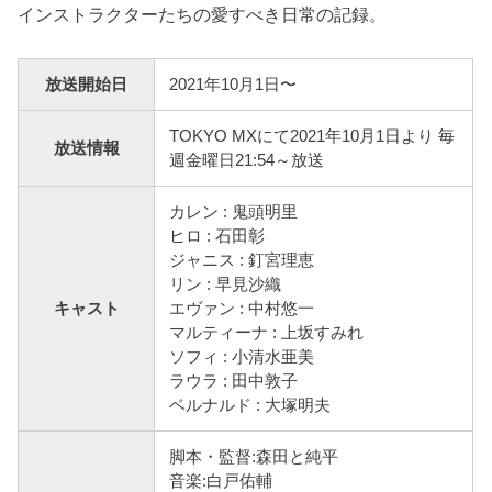
インストラクターたちの愛すべき日常の記録。
放送開始日
2021年10月1日〜
TOKYO MXにて2021年10月1日より 毎
放送情報
週金曜日21:54～放送
カレン : 鬼頭明里
ヒロ : 石田彰
ジャニス : 釘宮理恵
リン : 早見沙織
キャスト
エヴァン : 中村悠一
マルティーナ : 上坂すみれ
ソフィ : 小清水亜美
ラウラ : 田中敦子
ベルナルド : 大塚明夫
脚本・監督:森田と純平
音楽:白戸佑輔