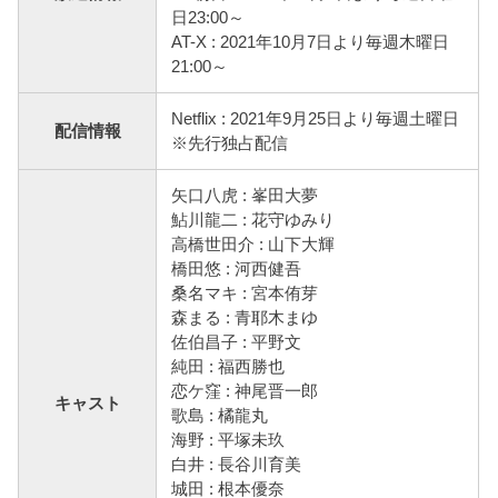
日23:00～
AT-X : 2021年10月7日より毎週木曜日
21:00～
Netflix : 2021年9月25日より毎週土曜日
配信情報
※先行独占配信
矢口八虎 : 峯田大夢
鮎川龍二 : 花守ゆみり
高橋世田介 : 山下大輝
橋田悠 : 河西健吾
桑名マキ : 宮本侑芽
森まる : 青耶木まゆ
佐伯昌子 : 平野文
純田 : 福西勝也
恋ケ窪 : 神尾晋一郎
キャスト
歌島 : 橘龍丸
海野 : 平塚未玖
白井 : 長谷川育美
城田 : 根本優奈