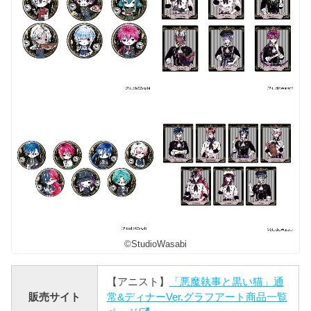
©StudioWasabi
【アニスト】
「悪魔執事と黒い猫」通
販売サイト
常&ディナーVer.グラフアート商品一覧