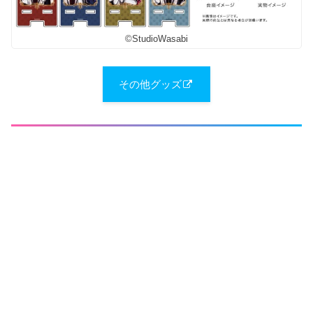
©StudioWasabi
その他グッズ